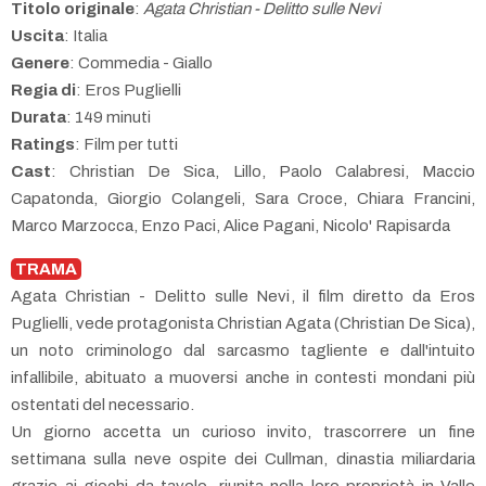
Titolo originale
:
Agata Christian - Delitto sulle Nevi
Uscita
: Italia
Genere
: Commedia - Giallo
Regia di
: Eros Puglielli
Durata
: 149 minuti
Ratings
: Film per tutti
Cast
: Christian De Sica, Lillo, Paolo Calabresi, Maccio
Capatonda, Giorgio Colangeli, Sara Croce, Chiara Francini,
Marco Marzocca, Enzo Paci, Alice Pagani, Nicolo' Rapisarda
TRAMA
Agata Christian - Delitto sulle Nevi, il film diretto da Eros
Puglielli, vede protagonista Christian Agata (Christian De Sica),
un noto criminologo dal sarcasmo tagliente e dall'intuito
infallibile, abituato a muoversi anche in contesti mondani più
ostentati del necessario.
Un giorno accetta un curioso invito, trascorrere un fine
settimana sulla neve ospite dei Cullman, dinastia miliardaria
grazie ai giochi da tavolo, riunita nella loro proprietà in Valle