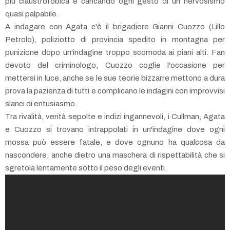
più claustrofobica e caricando ogni gesto di un nervosismo
quasi palpabile.
A indagare con Agata c'è il brigadiere Gianni Cuozzo (Lillo
Petrolo), poliziotto di provincia spedito in montagna per
punizione dopo un'indagine troppo scomoda ai piani alti. Fan
devoto del criminologo, Cuozzo coglie l'occasione per
mettersi in luce, anche se le sue teorie bizzarre mettono a dura
prova la pazienza di tutti e complicano le indagini con improvvisi
slanci di entusiasmo.
Tra rivalità, verità sepolte e indizi ingannevoli, i Cullman, Agata
e Cuozzo si trovano intrappolati in un'indagine dove ogni
mossa può essere fatale, e dove ognuno ha qualcosa da
nascondere, anche dietro una maschera di rispettabilità che si
sgretola lentamente sotto il peso degli eventi.