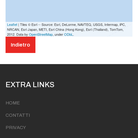
Leaflet
| Tiles © Esri -- Source: Esri, DeLorme, NAVTEQ, USGS, Intermap, iPC,
NRCAN, Esri Japan, METI, Esri China (Hong Kong), Esri (Thailand), TomTom,
2012. Data by
OpenStreetMap
, under
ODbL
.
Indietro
EXTRA LINKS
HOME
CONTATTI
PRIVACY