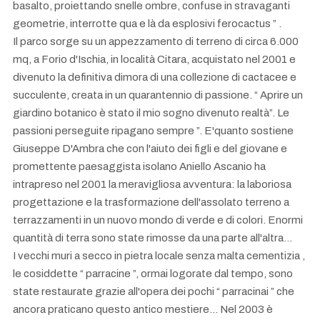
basalto, proiettando snelle ombre, confuse in stravaganti
geometrie, interrotte qua e là da esplosivi ferocactus ” .
Il parco sorge su un appezzamento di terreno di circa 6.000
mq, a Forio d'Ischia, in località Citara, acquistato nel 2001 e
divenuto la definitiva dimora di una collezione di cactacee e
succulente, creata in un quarantennio di passione. “ Aprire un
giardino botanico è stato il mio sogno divenuto realtà”. Le
passioni perseguite ripagano sempre ”. E'quanto sostiene
Giuseppe D'Ambra che con l'aiuto dei figli e del giovane e
promettente paesaggista isolano Aniello Ascanio ha
intrapreso nel 2001 la meravigliosa avventura: la laboriosa
progettazione e la trasformazione dell'assolato terreno a
terrazzamenti in un nuovo mondo di verde e di colori. Enormi
quantità di terra sono state rimosse da una parte all'altra…
I vecchi muri a secco in pietra locale senza malta cementizia ,
le cosiddette “ parracine ”, ormai logorate dal tempo, sono
state restaurate grazie all'opera dei pochi “ parracinai ” che
ancora praticano questo antico mestiere… Nel 2003 è