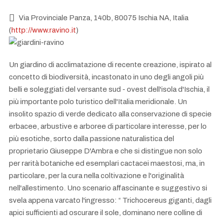
Via Provinciale Panza, 140b, 80075 Ischia NA, Italia
(
http://www.ravino.it
)
Un giardino di acclimatazione di recente creazione, ispirato al
concetto di biodiversità, incastonato in uno degli angoli più
belli e soleggiati del versante sud - ovest dell'isola d'Ischia, il
più importante polo turistico dell'Italia meridionale. Un
insolito spazio di verde dedicato alla conservazione di specie
erbacee, arbustive e arboree di particolare interesse, per lo
più esotiche, sorto dalla passione naturalistica del
proprietario Giuseppe D'Ambra e che si distingue non solo
per rarità botaniche ed esemplari cactacei maestosi, ma, in
particolare, per la cura nella coltivazione e l'originalità
nell'allestimento. Uno scenario affascinante e suggestivo si
svela appena varcato l'ingresso: “ Trichocereus giganti, dagli
apici sufficienti ad oscurare il sole, dominano nere colline di