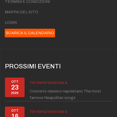
TERMINI E CONDIZIONI
MAPPA DEL SITO
LOGIN
SCARICA IL CALENDARIO
PROSSIMI EVENTI
OTT
I'te Vurria Vurria Vas à
23
Concerto classico napoletano The most
2026
famous Neapolitan songs
OTT
I'te Vurria Vurria Vas à
16