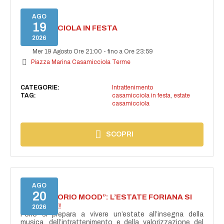
AGO
19
CASAMICCIOLA IN FESTA
2026
Mer 19 Agosto Ore 21:00
-
fino a Ore 23:59
Piazza Marina Casamicciola Terme
CATEGORIE:
Intrattenimento
TAG:
casamicciola in festa
,
estate
casamicciola
SCOPRI
AGO
20
NASCE “FORIO MOOD”: L’ESTATE FORIANA SI
ACCENDE!
2026
Forio si prepara a vivere un’estate all’insegna della
musica, dell’intrattenimento e della valorizzazione del