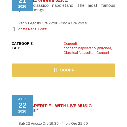
21
I'TE VURRIA VURRIA VAS À
Concerto classico napoletano The most famous
2026
Neapolitan songs
Ven 21 Agosto Ore 22:00
-
fino a Ore 23:59
Pineta Nenzi Bozzi
CATEGORIE:
Concerti
TAG:
concerto napoletano
,
ghironda
,
Classical Neapolitan Concert
SCOPRI
AGO
22
SECRET APERITIF... WITH LIVE MUSIC
Secret aperitif
2026
Sab 22 Agosto Ore 19:30
-
fino a Ore 22:00