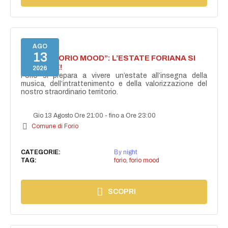
AGO
13
NASCE “FORIO MOOD”: L’ESTATE FORIANA SI
ACCENDE!
2026
Forio si prepara a vivere un’estate all’insegna della
musica, dell’intrattenimento e della valorizzazione del
nostro straordinario territorio.
Gio 13 Agosto Ore 21:00
-
fino a Ore 23:00
Comune di Forio
CATEGORIE:
By night
TAG:
forio
,
forio mood
SCOPRI