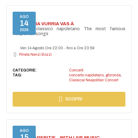
AGO
14
I'TE VURRIA VURRIA VAS À
Concerto classico napoletano The most famous
2026
Neapolitan songs
Ven 14 Agosto Ore 22:00
-
fino a Ore 23:59
Pineta Nenzi Bozzi
CATEGORIE:
Concerti
TAG:
concerto napoletano
,
ghironda
,
Classical Neapolitan Concert
SCOPRI
AGO
15
SECRET APERITIF... WITH LIVE MUSIC