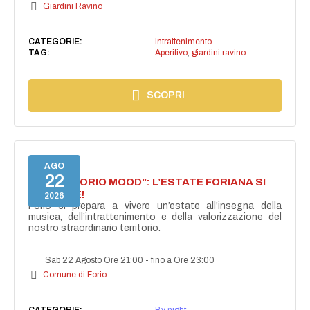
Giardini Ravino
CATEGORIE:
Intrattenimento
TAG:
Aperitivo
,
giardini ravino
SCOPRI
AGO
22
NASCE “FORIO MOOD”: L’ESTATE FORIANA SI
ACCENDE!
2026
Forio si prepara a vivere un’estate all’insegna della
musica, dell’intrattenimento e della valorizzazione del
nostro straordinario territorio.
Sab 22 Agosto Ore 21:00
-
fino a Ore 23:00
Comune di Forio
CATEGORIE:
By night