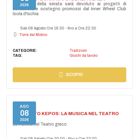
Il ricavato della serata sarà devoluto ai progetti di
2026
solidarietà e sostegno promossi dal Inner Wheel Club
Isola d'Ischia
Sab 08 Agosto Ore 19:30
-
fino a Ore 22:30
Torre del Molino
CATEGORIE:
Tradizioni
TAG:
Giochi da tavolo
SCOPRI
AGO
08
PROGETTO KEPOS: LA MUSICA NEL TEATRO
GRECO
2026
La musica nel Teatro greco
Sab 08 Agosto Ore 20:00
-
fino a Ore 22:00