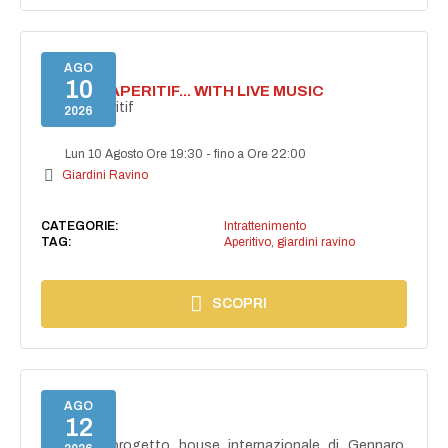
AGO
10
SECRET APERITIF... WITH LIVE MUSIC
Secret aperitif
2026
Lun 10 Agosto Ore 19:30
-
fino a Ore 22:00
Giardini Ravino
CATEGORIE:
Intrattenimento
TAG:
Aperitivo
,
giardini ravino
SCOPRI
AGO
12
NAIMA
NAIMA, il progetto house internazionale di Gennaro,