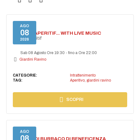
AGO
08
SECRET APERITIF... WITH LIVE MUSIC
Secret aperitif
2026
Sab 08 Agosto Ore 19:30
-
fino a Ore 22:00
Giardini Ravino
CATEGORIE:
Intrattenimento
TAG:
Aperitivo
,
giardini ravino
SCOPRI
AGO
08
TORNEO DI BURRACO DI BENEFICENZA