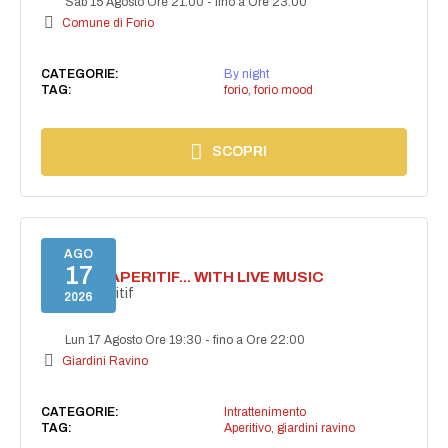
Sab 15 Agosto Ore 21:00
-
fino a Ore 23:00
Comune di Forio
CATEGORIE:
By night
TAG:
forio
,
forio mood
SCOPRI
AGO
17
SECRET APERITIF... WITH LIVE MUSIC
Secret aperitif
2026
Lun 17 Agosto Ore 19:30
-
fino a Ore 22:00
Giardini Ravino
CATEGORIE:
Intrattenimento
TAG:
Aperitivo
,
giardini ravino