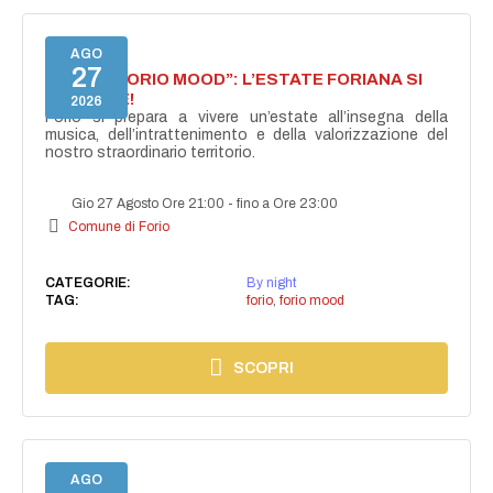
AGO
27
NASCE “FORIO MOOD”: L’ESTATE FORIANA SI
ACCENDE!
2026
Forio si prepara a vivere un’estate all’insegna della
musica, dell’intrattenimento e della valorizzazione del
nostro straordinario territorio.
Gio 27 Agosto Ore 21:00
-
fino a Ore 23:00
Comune di Forio
CATEGORIE:
By night
TAG:
forio
,
forio mood
SCOPRI
AGO