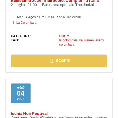
Bellissima 2026: Il Miracolo. Campioni d'Italia
21 luglio | 21:00 — Bellissima speciale The Jackal
Mar 04 Agosto Ore 21:00
-
fino a Ore 23:00
La Colombaia
CATEGORIE:
Cultura
TAG:
la colombaia
,
bellissima
,
eventi
colombaia
SCOPRI
AGO
04
2026
Ischia Noir Festival
Ogni anno l’isola d’Ischia si trasforma in un palcoscenico