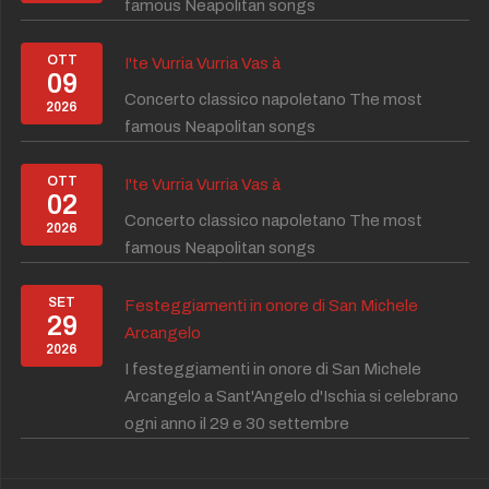
famous Neapolitan songs
OTT
I'te Vurria Vurria Vas à
09
Concerto classico napoletano The most
2026
famous Neapolitan songs
OTT
I'te Vurria Vurria Vas à
02
Concerto classico napoletano The most
2026
famous Neapolitan songs
SET
Festeggiamenti in onore di San Michele
29
Arcangelo
2026
I festeggiamenti in onore di San Michele
Arcangelo a Sant'Angelo d'Ischia si celebrano
ogni anno il 29 e 30 settembre