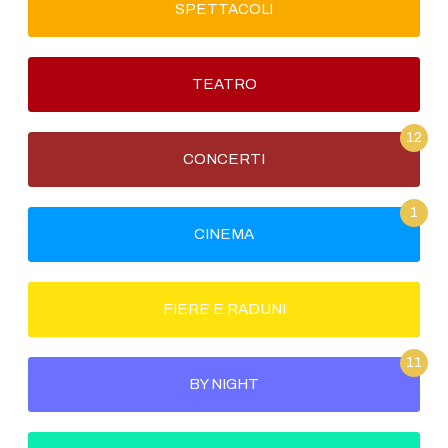
SPETTACOLI
TEATRO
12
CONCERTI
1
CINEMA
FIERE E RADUNI
11
BY NIGHT