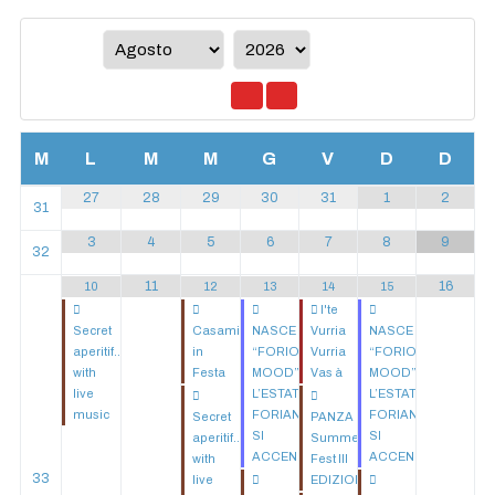
M
L
M
M
G
V
D
D
27
28
29
30
31
1
2
31
3
4
5
6
7
8
9
32
11
16
10
12
13
14
15
I'te
Secret
Casamicciola
NASCE
Vurria
NASCE
aperitif...
in
“FORIO
Vurria
“FORIO
with
Festa
MOOD”:
Vas à
MOOD”:
live
L’ESTATE
L’ESTATE
music
FORIANA
FORIANA
Secret
PANZA
SI
SI
aperitif...
Summer
ACCENDE!
ACCENDE!
with
Fest III
33
live
EDIZIONE