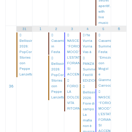
Secret
aperitif...
with
live
music
1
6
31
2
3
4
5
I'te
Bellissima
Casamicciola
NASCE
Vurria
Casamicciola
2026:
in
“FORIO
Vurria
Summer
PopCorn
Festa
MOOD”:
Vas à
Festa:
Stories
L’ESTATE
“Emozioni”
con
FORIANA
con
Bellissima
PANZA
Peppe
SI
Mogol
2026:
Summer
Lanzetta
ACCENDE!
e
PopCorn
Fest III
Gianmarco
Stories
EDIZIONE
Carroccia
36
con
FORIO
Peppe
LA
Bellissima
Lanzetta
DOLCE
NASCE
2026:
VITA
“FORIO
Fiore di
RITORNA
MOOD”:
campo.
L’ESTATE
La
FORIANA
mafia
SI
non è
ACCENDE!
musica