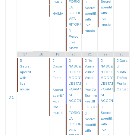
music
FORIO
Secret
LA
aperitif...
Secret
DOLCE
with
NAIMA
aperitif...
VITA
live
with
RITORNA
music
live
I
music
Personal
Live
Show
18
17
19
20
21
22
23
I'te
Gara
Secret
Casamicciola
NASCE
Vurria
NASCE
di
aperitif...
in
“FORIO
Vurria
“FORIO
nuoto
with
Festa
MOOD”:
Vas à
MOOD”:
Trofeo
live
L’ESTATE
L’ESTATE
Punta
music
FORIANA
FORIANA
Caruso
Secret
PANZA
SI
SI
aperitif...
Summer
34
ACCENDE!
ACCENDE!
with
Fest III
live
EDIZIONE
music
FORIO
Secret
LA
aperitif...
Secret
DOLCE
with
aperitif...
VITA
live
with