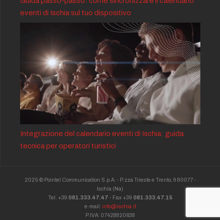
Guida passo-passo: come sincronizzare il calendario
eventi di Ischia sul tuo dispositivo
Integrazione del calendario eventi di Ischia: guida
tecnica per operatori turistici
2025 © Pointel Communication S.p.A. - P.zza Trieste e Trento, 9 80077 -
Ischia
(Na)
Tel. +39
081.333.47.47
- Fax +39
081.333.47.15
e-mail:
info@ischia.it
P.IVA: 07428820638