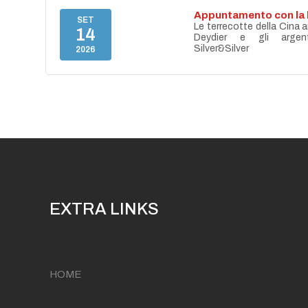
Appuntamento con la 
SET
Le terrecotte della Cina a
14
Deydier e gli argen
Silver&Silver
2026
EXTRA LINKS
HOME