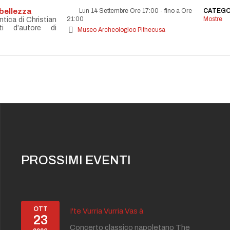
bellezza
Lun 14 Settembre Ore 17:00
-
fino a Ore
CATEGO
21:00
Mostre
ntica di Christian
ti d’autore di
Museo Archeologico Pithecusa
PROSSIMI EVENTI
OTT
I'te Vurria Vurria Vas à
23
Concerto classico napoletano The