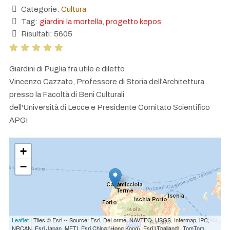
Categorie:
Cultura
Tag:
giardini la mortella
,
progetto kepos
Risultati: 5605
Giardini di Puglia fra utile e diletto
Vincenzo Cazzato, Professore di Storia dell'Architettura
presso la Facoltà di Beni Culturali
dell'Università di Lecce e Presidente Comitato Scientifico
APGI
+
−
Leaflet
| Tiles © Esri -- Source: Esri, DeLorme, NAVTEQ, USGS, Intermap, iPC,
NRCAN, Esri Japan, METI, Esri China (Hong Kong), Esri (Thailand), TomTom,