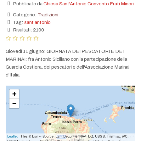
Pubblicato da
Chiesa Sant'Antonio Convento Frati Minori
Categorie:
Tradizioni
Tag:
sant antonio
Risultati: 2190
Giovedì 11 giugno: GIORNATA DEI PESCATORI E DEI
MARINAI: fra Antonio Siciliano con la partecipazione della
Guardia Costiera, dei pescatori e dell'Associazione Marinai
d'Italia
+
−
Leaflet
| Tiles © Esri -- Source: Esri, DeLorme, NAVTEQ, USGS, Intermap, iPC,
NRCAN, Esri Japan, METI, Esri China (Hong Kong), Esri (Thailand), TomTom,