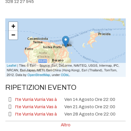
328 12 27 945
+
−
Leaflet
| Tiles © Esri -- Source: Esri, DeLorme, NAVTEQ, USGS, Intermap, iPC,
NRCAN, Esri Japan, METI, Esri China (Hong Kong), Esri (Thailand), TomTom,
2012. Data by
OpenStreetMap
, under
ODbL
.
RIPETIZIONI EVENTO
I'te Vurria Vurria Vas à
Ven 14 Agosto Ore 22:00
I'te Vurria Vurria Vas à
Ven 21 Agosto Ore 22:00
I'te Vurria Vurria Vas à
Ven 28 Agosto Ore 22:00
I'te Vurria Vurria Vas à
Ven 11 Settembre Ore 22:00
Altro
I'te Vurria Vurria Vas à
Ven 18 Settembre Ore 22:00