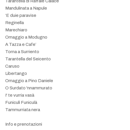
Tarantella di Raffale Calace
Mandulinata a Napule
‘E duie paravise
Reginella
Marechiaro
Omaggio a Modugno
A Tazza e Cafe’
Torna a Surriento
Tarantella del Seicento
Caruso
Libertango
Omaggio a Pino Daniele
O Surdato 'nnammurato
I' te vurria vasà
Funiculì Funiculà
Tammurriata nera
Info e prenotazioni