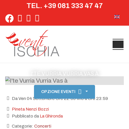
TEL. +39 081 333 47 47
Seleziona 
I'TE VURRIA VURRIA VAS À
OPZIONE EVENTI
Da Ven 04 Settembre Ore 22:00 fino a Ore 23:59
Pineta Nenzi Bozzi
Pubblicato da
La Ghironda
Categorie:
Concerti