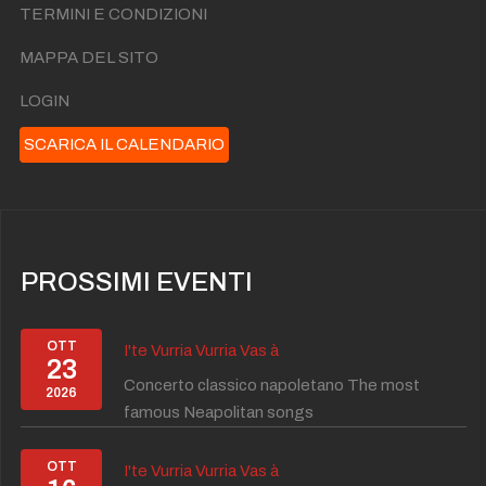
TERMINI E CONDIZIONI
MAPPA DEL SITO
LOGIN
SCARICA IL CALENDARIO
PROSSIMI EVENTI
OTT
I'te Vurria Vurria Vas à
23
Concerto classico napoletano The most
2026
famous Neapolitan songs
OTT
I'te Vurria Vurria Vas à