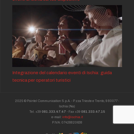
Integrazione del calendario eventi di Ischia: guida
tecnica per operatori turistici
2025 © Pointel Communication S.p.A. - P.zza Trieste e Trento, 9 80077 -
Ischia
(Na)
Tel. +39
081.333.47.47
- Fax +39
081.333.47.15
e-mail:
info@ischia.it
P.IVA: 07428820638