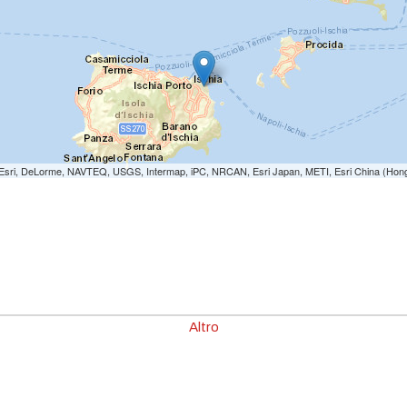
e: Esri, DeLorme, NAVTEQ, USGS, Intermap, iPC, NRCAN, Esri Japan, METI, Esri China (Hon
Altro
00
00
00