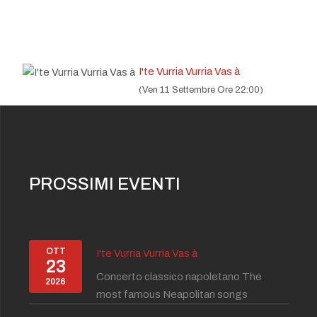
I'te Vurria Vurria Vas à
(Ven 11 Settembre Ore 22:00)
PROSSIMI EVENTI
OTT
I'te Vurria Vurria Vas à
23
Concerto classico napoletano The
2026
most famous Neapolitan songs