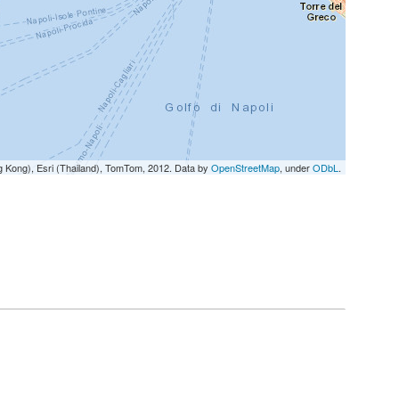
g Kong), Esri (Thailand), TomTom, 2012. Data by
OpenStreetMap
, under
ODbL
.