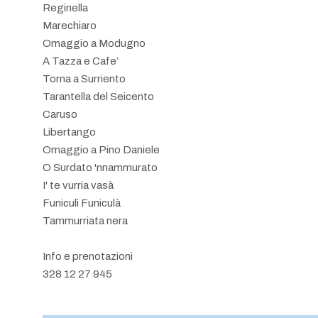
Reginella
Marechiaro
Omaggio a Modugno
A Tazza e Cafe’
Torna a Surriento
Tarantella del Seicento
Caruso
Libertango
Omaggio a Pino Daniele
O Surdato 'nnammurato
I' te vurria vasà
Funiculì Funiculà
Tammurriata nera
Info e prenotazioni
328 12 27 945