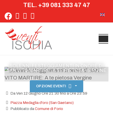
TEL. +39 081 333 47 47
Seleziona 
SOLENNI FESTEGGIAMENTI IN ONORE DI
SAN VITO MARTIRE: A TE PIETOSA VERGINE
OPZIONE EVENTI
Da Ven 12 Giugno Ore 21:30 fino a Ore 23:59
Piazza Medaglia d'oro (San Gaetano)
Pubblicato da
Comune di Forio