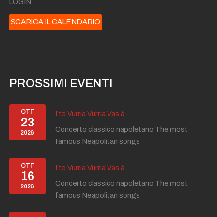
LOGIN
SCARICA IL CALENDARIO
PROSSIMI EVENTI
OTT
I'te Vurria Vurria Vas à
23
Concerto classico napoletano The most
2026
famous Neapolitan songs
OTT
I'te Vurria Vurria Vas à
16
Concerto classico napoletano The most
2026
famous Neapolitan songs