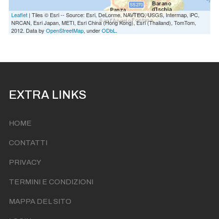
Leaflet
| Tiles © Esri -- Source: Esri, DeLorme, NAVTEQ, USGS, Intermap, iPC,
NRCAN, Esri Japan, METI, Esri China (Hong Kong), Esri (Thailand), TomTom,
2012. Data by
OpenStreetMap
, under
ODbL
.
EXTRA LINKS
HOME
CONTATTI
PRIVACY
TERMINI E CONDIZIONI
MAPPA DEL SITO