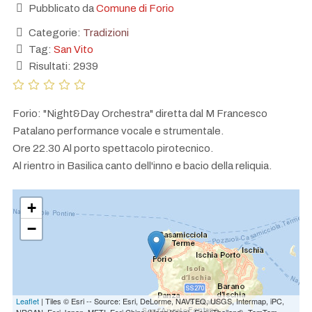
Pubblicato da
Comune di Forio
Categorie:
Tradizioni
Tag:
San Vito
Risultati: 2939
Forio: "Night&Day Orchestra" diretta dal M Francesco
Patalano performance vocale e strumentale.
Ore 22.30 Al porto spettacolo pirotecnico.
Al rientro in Basilica canto dell'inno e bacio della reliquia.
+
−
Leaflet
| Tiles © Esri -- Source: Esri, DeLorme, NAVTEQ, USGS, Intermap, iPC,
NRCAN, Esri Japan, METI, Esri China (Hong Kong), Esri (Thailand), TomTom,