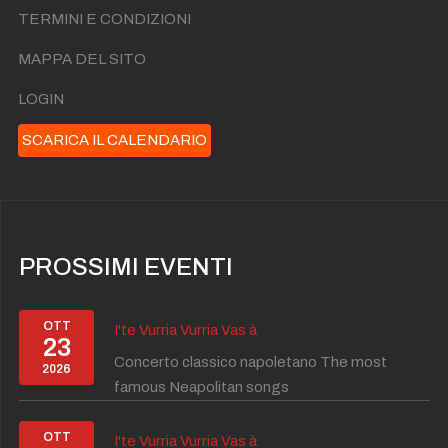
TERMINI E CONDIZIONI
MAPPA DEL SITO
LOGIN
SCARICA IL CALENDARIO
PROSSIMI EVENTI
OTT
I'te Vurria Vurria Vas à
23
Concerto classico napoletano The most
2026
famous Neapolitan songs
OTT
I'te Vurria Vurria Vas à