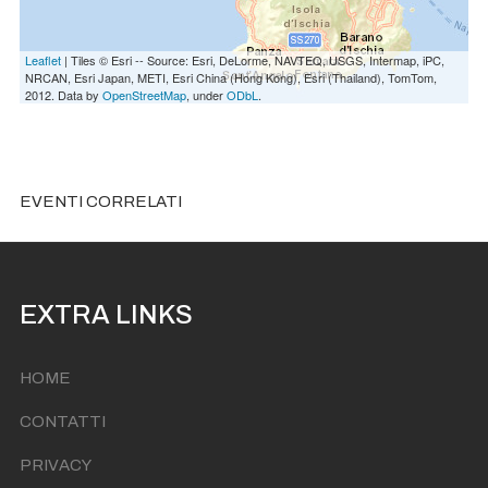
Leaflet
| Tiles © Esri -- Source: Esri, DeLorme, NAVTEQ, USGS, Intermap, iPC,
NRCAN, Esri Japan, METI, Esri China (Hong Kong), Esri (Thailand), TomTom,
2012. Data by
OpenStreetMap
, under
ODbL
.
EVENTI CORRELATI
EXTRA LINKS
HOME
CONTATTI
PRIVACY