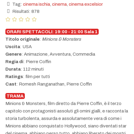
Tag:
cinema ischia
,
cinema
,
cinema excelsior
Risultati: 878
ORARI SPETTACOLI: 19:00 - 21:00 Sala 1
Titolo originale
:
Minions & Monsters
Uscita
: USA
Genere
: Animazione, Avventura, Commedia
Regia di
: Pierre Coffin
Durata
: 112 minuti
Ratings
: film per tutti
Cast
: Romesh Ranganathan, Pierre Coffin
TRAMA
Minions & Monsters, film diretto da Pierre Coffin, è il terzo
capitolo con protagonisti assoluti gli omini gialli, e racconta la
storia turbolenta, assurda e assolutamente vera di come i
Minions abbiano conquistato Hollywood, siano diventati star
del cinema, abbiano perso tutto, abbiano liberato dei mostri