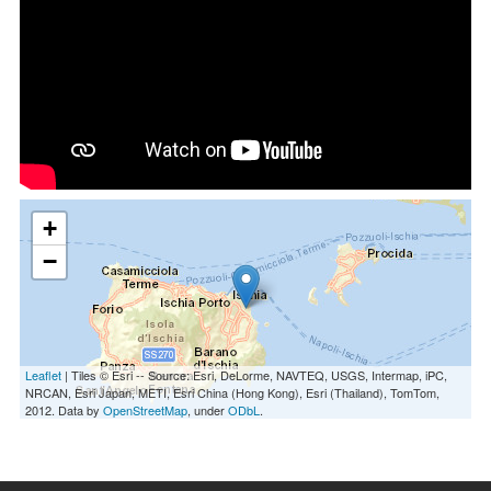
+
−
Leaflet
| Tiles © Esri -- Source: Esri, DeLorme, NAVTEQ, USGS, Intermap, iPC,
NRCAN, Esri Japan, METI, Esri China (Hong Kong), Esri (Thailand), TomTom,
2012. Data by
OpenStreetMap
, under
ODbL
.