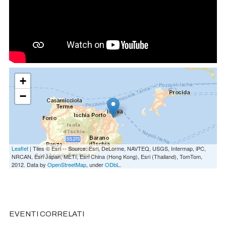
+
−
Leaflet
| Tiles © Esri -- Source: Esri, DeLorme, NAVTEQ, USGS, Intermap, iPC,
NRCAN, Esri Japan, METI, Esri China (Hong Kong), Esri (Thailand), TomTom,
2012. Data by
OpenStreetMap
, under
ODbL
.
EVENTI CORRELATI