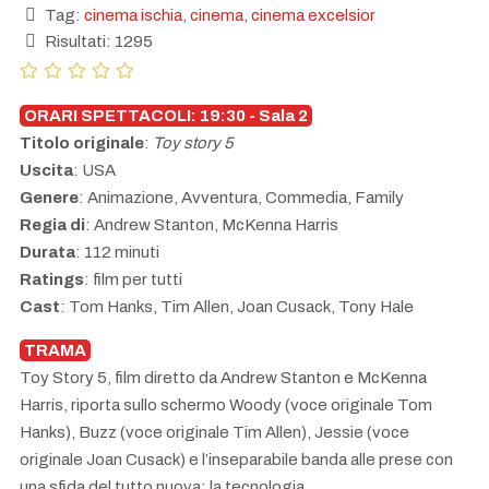
Tag:
cinema ischia
,
cinema
,
cinema excelsior
Risultati: 1295
ORARI SPETTACOLI: 19:30 - Sala 2
Titolo originale
:
Toy story 5
Uscita
: USA
Genere
: Animazione, Avventura, Commedia, Family
Regia di
: Andrew Stanton, McKenna Harris
Durata
: 112 minuti
Ratings
: film per tutti
Cast
: Tom Hanks, Tim Allen, Joan Cusack, Tony Hale
TRAMA
Toy Story 5, film diretto da Andrew Stanton e McKenna
Harris, riporta sullo schermo Woody (voce originale Tom
Hanks), Buzz (voce originale Tim Allen), Jessie (voce
originale Joan Cusack) e l’inseparabile banda alle prese con
una sfida del tutto nuova: la tecnologia.