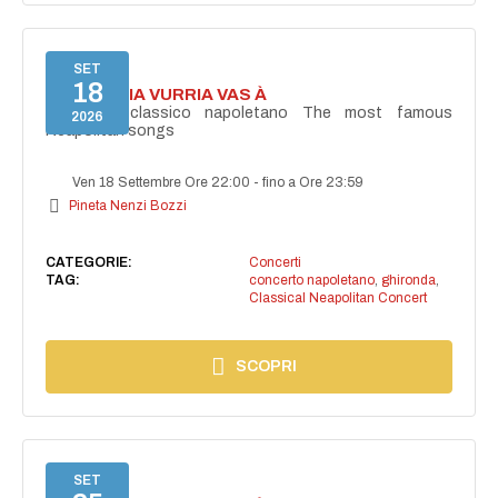
SET
18
I'TE VURRIA VURRIA VAS À
Concerto classico napoletano The most famous
2026
Neapolitan songs
Ven 18 Settembre Ore 22:00
-
fino a Ore 23:59
Pineta Nenzi Bozzi
CATEGORIE:
Concerti
TAG:
concerto napoletano
,
ghironda
,
Classical Neapolitan Concert
SCOPRI
SET