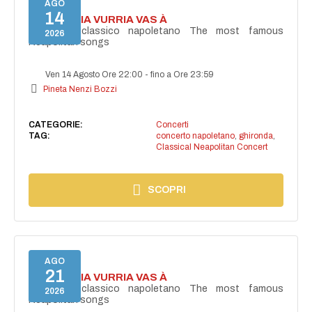
AGO
14
I'TE VURRIA VURRIA VAS À
Concerto classico napoletano The most famous
2026
Neapolitan songs
Ven 14 Agosto Ore 22:00
-
fino a Ore 23:59
Pineta Nenzi Bozzi
CATEGORIE:
Concerti
TAG:
concerto napoletano
,
ghironda
,
Classical Neapolitan Concert
SCOPRI
AGO
21
I'TE VURRIA VURRIA VAS À
Concerto classico napoletano The most famous
2026
Neapolitan songs