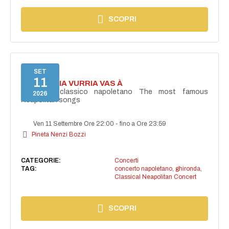
SCOPRI
SET
11
I'TE VURRIA VURRIA VAS À
Concerto classico napoletano The most famous
2026
Neapolitan songs
Ven 11 Settembre Ore 22:00
-
fino a Ore 23:59
Pineta Nenzi Bozzi
CATEGORIE:
Concerti
TAG:
concerto napoletano
,
ghironda
,
Classical Neapolitan Concert
SCOPRI