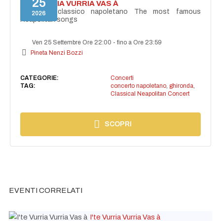
25
I'TE VURRIA VURRIA VAS À
Concerto classico napoletano The most famous
2026
Neapolitan songs
Ven 25 Settembre Ore 22:00
-
fino a Ore 23:59
Pineta Nenzi Bozzi
CATEGORIE:
Concerti
TAG:
concerto napoletano
,
ghironda
,
Classical Neapolitan Concert
SCOPRI
EVENTI CORRELATI
I'te Vurria Vurria Vas à