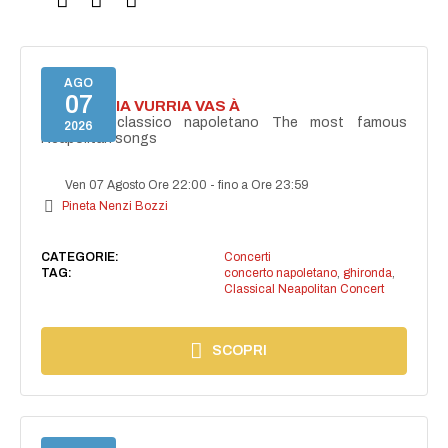
AGO
07
I'TE VURRIA VURRIA VAS À
Concerto classico napoletano The most famous
2026
Neapolitan songs
Ven 07 Agosto Ore 22:00
-
fino a Ore 23:59
Pineta Nenzi Bozzi
CATEGORIE:
Concerti
TAG:
concerto napoletano
,
ghironda
,
Classical Neapolitan Concert
SCOPRI