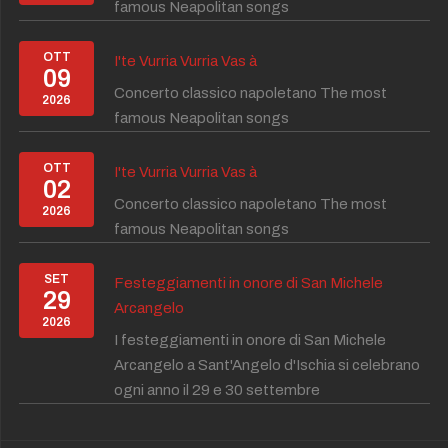
famous Neapolitan songs
OTT
I'te Vurria Vurria Vas à
09
Concerto classico napoletano The most
2026
famous Neapolitan songs
OTT
I'te Vurria Vurria Vas à
02
Concerto classico napoletano The most
2026
famous Neapolitan songs
SET
Festeggiamenti in onore di San Michele
29
Arcangelo
2026
I festeggiamenti in onore di San Michele
Arcangelo a Sant'Angelo d'Ischia si celebrano
ogni anno il 29 e 30 settembre