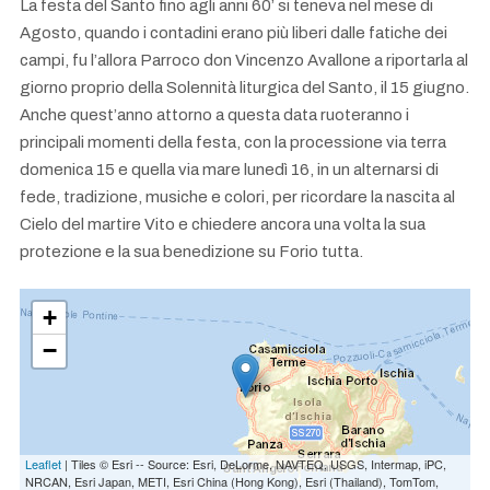
La festa del Santo fino agli anni 60’ si teneva nel mese di
Agosto, quando i contadini erano più liberi dalle fatiche dei
campi, fu l’allora Parroco don Vincenzo Avallone a riportarla al
giorno proprio della Solennità liturgica del Santo, il 15 giugno.
Anche quest’anno attorno a questa data ruoteranno i
principali momenti della festa, con la processione via terra
domenica 15 e quella via mare lunedì 16, in un alternarsi di
fede, tradizione, musiche e colori, per ricordare la nascita al
Cielo del martire Vito e chiedere ancora una volta la sua
protezione e la sua benedizione su Forio tutta.
+
−
SAN-VITO
Leaflet
| Tiles © Esri -- Source: Esri, DeLorme, NAVTEQ, USGS, Intermap, iPC,
NRCAN, Esri Japan, METI, Esri China (Hong Kong), Esri (Thailand), TomTom,