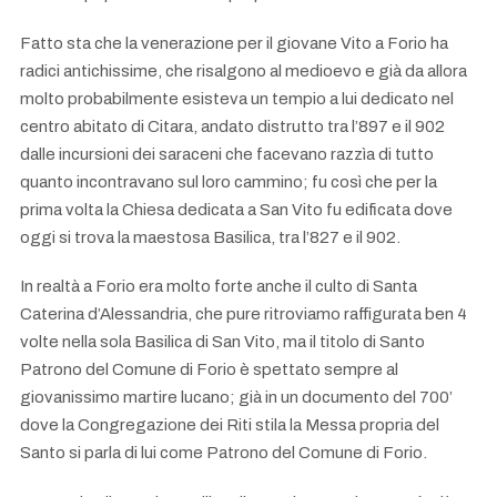
Fatto sta che la venerazione per il giovane Vito a Forio ha
radici antichissime, che risalgono al medioevo e già da allora
molto probabilmente esisteva un tempio a lui dedicato nel
centro abitato di Citara, andato distrutto tra l’897 e il 902
dalle incursioni dei saraceni che facevano razzìa di tutto
quanto incontravano sul loro cammino; fu così che per la
prima volta la Chiesa dedicata a San Vito fu edificata dove
oggi si trova la maestosa Basilica, tra l’827 e il 902.
In realtà a Forio era molto forte anche il culto di Santa
Caterina d’Alessandria, che pure ritroviamo raffigurata ben 4
volte nella sola Basilica di San Vito, ma il titolo di Santo
Patrono del Comune di Forio è spettato sempre al
giovanissimo martire lucano; già in un documento del 700’
dove la Congregazione dei Riti stila la Messa propria del
Santo si parla di lui come Patrono del Comune di Forio.