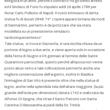
eseguita in un anno, perché il contratto fra gli orefici artefici
ed il Sindaco di Forio fu stipulato addì 18 aprile 1786 per
Notar Carlo Pollicino di Napoli. Il costo intrinseco di detta
statua fu di ducati 2848:74". L'opera appare lontana dai modi
di Sanmartino, pertanto è da ipotizzare che sia stata
modellata su un preesistente simulacro
tardocinquecentesco”.
Tale statua, si trova in Sacrestia, in una nicchia chiusa da un
portone di legno a due ante, e viene aperta solo in occasione
della festa di Giugno e il 6 gennaio al termine delle Sante
Quarantore parrocchiali, questo perché all’epoca non venne
posto alcun vetro e tale collocazione permette anche una
migliore conservazione dell’argento, inoltre in Basilica
l’immagine di San Vito è presente oltre che nella statua di
legno, anche nella splendida tela dell’altare maggiore (la più
grande dell’isola per dimensioni) datata 1742 e realizzata da
Alfonso Di Spigna, che ritrae il Santo Patrono con Santa
Caterina D’Alessandria ai piedi della Ss.Trinità.