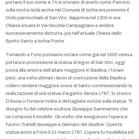
portano il suo nome e 74 si onorano di averlo come Patrono;
sulla nostra Isola anche nel Comune di Ischia era presente il
titolo parrocchiale di San Vito, dapprima nel 1300 in una
Chiesa situata in Via Vecchia Campagnano e andata
successivamente distrutta, poi nell’attuale Chiesa dello
Spirito Santo a Ischia Ponte.
Tornando a Forio possiamo notare come già nel 1600 veniva
portata in processione la statua di legno di San Vito, oggi
posta alla sinistra dell’altare maggiore in Basilica, i foriani
però, una volta ultimati i lavori di costruzione della Basilica
vollero rendere maggiore onore al Santo commissionando la
realizzazione di una statua d’argento datata 1787; lo storico
D’Ascia ci fornisce molte e dettagliate notizie sulla statua: "il
disegno fu del celebre scultore Giuseppe Sammartino che
ne compose il modello. Gli orefici che eseguirono l'opera si
furono i fratelli Giuseppe e Gennaro del Giudice. Questa
statua arrivò a Forio li 21 marzo 1787. L'opera fu modellata ed