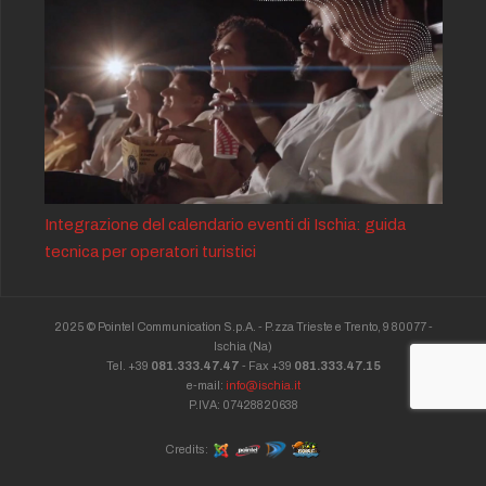
Integrazione del calendario eventi di Ischia: guida
tecnica per operatori turistici
2025 © Pointel Communication S.p.A. - P.zza Trieste e Trento, 9 80077 -
Ischia
(Na)
Tel. +39
081.333.47.47
- Fax +39
081.333.47.15
e-mail:
info@ischia.it
P.IVA: 07428820638
Credits: