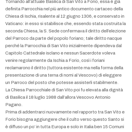
Tornando all’attuale Basilica di San Vito a Forio, essa è già
definita Parrocchia nel più antico documento cartaceo della
Chiesa di Ischia, risalente al 12 giugno 1306, e conservato in
Vaticano: in esso si stabilisce che, essendo stata costruita la
seconda Chiesa, la S. Sede confermava il diritto dell’elezione
del Parroco da parte del popolo foriano; tale diritto nacque
perché la Parrocchia di San Vito inizialmente dipendeva dal
Capitolo Cattedrale isclano e nessun Sacerdote voleva
venire regolarmente da Ischia a Forio, così i foriani
reclamarono il diritto (tuttora esistente ma nella forma della
presentazione di una terna di nomi al Vescovo) di eleggere
un Parroco del posto che potesse assisterli stabilmente.
La Chiesa Parrocchiale di San Vito poi fu elevata alla dignità
di Basilica il 18 luglio 1988 dall’allora Vescovo Antonio
Pagano.
Prima di addentrarci nuovamente nel rapporto tra San Vito e
Forio bisogna aggiungere che il culto verso questo Santo si
è diffuso un po’ in tutta Europa e solo in Italia ben 15 Comuni