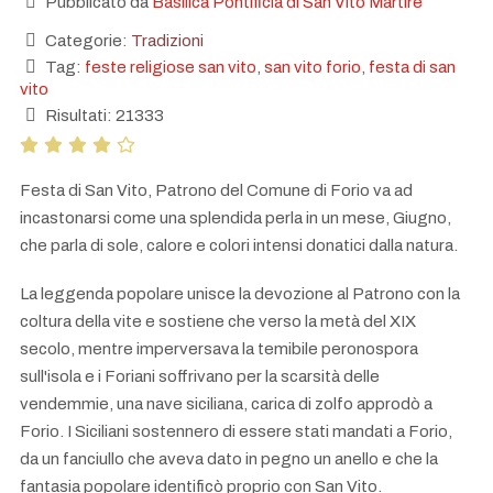
Pubblicato da
Basilica Pontificia di San Vito Martire
Categorie:
Tradizioni
Tag:
feste religiose san vito
,
san vito forio
,
festa di san
vito
Risultati: 21333
Festa di San Vito, Patrono del Comune di Forio va ad
incastonarsi come una splendida perla in un mese, Giugno,
che parla di sole, calore e colori intensi donatici dalla natura.
La leggenda popolare unisce la devozione al Patrono con la
coltura della vite e sostiene che verso la metà del XIX
secolo, mentre imperversava la temibile peronospora
sull'isola e i Foriani soffrivano per la scarsità delle
vendemmie, una nave siciliana, carica di zolfo approdò a
Forio. I Siciliani sostennero di essere stati mandati a Forio,
da un fanciullo che aveva dato in pegno un anello e che la
fantasia popolare identificò proprio con San Vito.