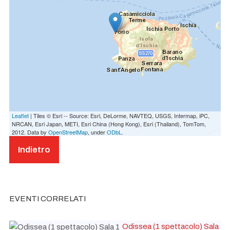
Leaflet
| Tiles © Esri -- Source: Esri, DeLorme, NAVTEQ, USGS, Intermap, iPC,
NRCAN, Esri Japan, METI, Esri China (Hong Kong), Esri (Thailand), TomTom,
2012. Data by
OpenStreetMap
, under
ODbL
.
Indietro
EVENTI CORRELATI
Odissea (1 spettacolo) Sala