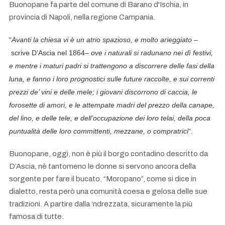
Buonopane fa parte del comune di Barano d'Ischia, in
provincia di Napoli, nella regione Campania.
“
Avanti la chiesa vi è un atrio spazioso, e molto arieggiato –
scrive D’Ascia nel 1864
– ove i naturali si radunano nei dì festivi,
e mentre i maturi padri si trattengono a discorrere delle fasi della
luna, e fanno i loro prognostici sulle future raccolte, e sui correnti
prezzi de’ vini e delle mele; i giovani discorrono di caccia, le
forosette di amori, e le attempate madri del prezzo della canape,
del lino, e delle tele, e dell’occupazione dei loro telai, della poca
puntualità delle loro committenti, mezzane, o compratrici
“.
Buonopane, oggi, non è più il borgo contadino descritto da
D’Ascia, nè tantomeno le donne si servono ancora della
sorgente per fare il bucato. “Moropano”, come si dice in
dialetto, resta però una comunità coesa e gelosa delle sue
tradizioni. A partire dalla ‘ndrezzata, sicuramente la più
famosa di tutte.