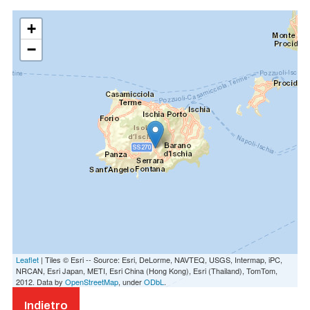
+
−
Leaflet
| Tiles © Esri -- Source: Esri, DeLorme, NAVTEQ, USGS, Intermap, iPC,
NRCAN, Esri Japan, METI, Esri China (Hong Kong), Esri (Thailand), TomTom,
2012. Data by
OpenStreetMap
, under
ODbL
.
Indietro