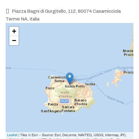
Piazza Bagni di Gurgitello, 112, 80074 Casamicciola
Terme NA, Italia
+
−
Leaflet
| Tiles © Esri -- Source: Esri, DeLorme, NAVTEQ, USGS, Intermap, iPC,