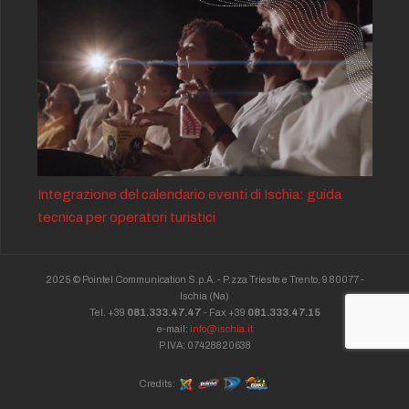
Integrazione del calendario eventi di Ischia: guida
tecnica per operatori turistici
2025 © Pointel Communication S.p.A. - P.zza Trieste e Trento, 9 80077 -
Ischia
(Na)
Tel. +39
081.333.47.47
- Fax +39
081.333.47.15
e-mail:
info@ischia.it
P.IVA: 07428820638
Credits: