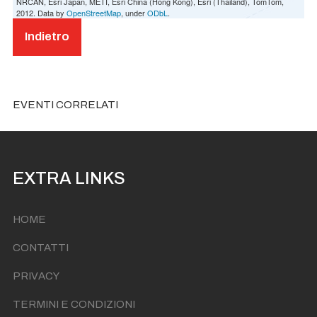
NRCAN, Esri Japan, METI, Esri China (Hong Kong), Esri (Thailand), TomTom,
2012. Data by
OpenStreetMap
, under
ODbL
.
Indietro
EVENTI CORRELATI
EXTRA LINKS
HOME
CONTATTI
PRIVACY
TERMINI E CONDIZIONI