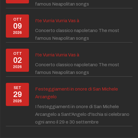
famous Neapolitan songs
OTT
I'te Vurria Vurria Vas à
09
Concerto classico napoletano The most
2026
famous Neapolitan songs
OTT
I'te Vurria Vurria Vas à
02
Concerto classico napoletano The most
2026
famous Neapolitan songs
SET
Festeggiamenti in onore di San Michele
29
Arcangelo
2026
I festeggiamenti in onore di San Michele
Arcangelo a Sant'Angelo d'Ischia si celebrano
ogni anno il 29 e 30 settembre