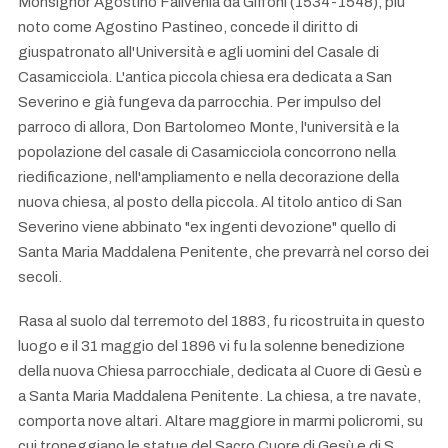
Monsignor Agostino Falivenia da Giffoni (1534-1548), più
noto come Agostino Pastineo, concede il diritto di
giuspatronato all'Università e agli uomini del Casale di
Casamicciola. L'antica piccola chiesa era dedicata a San
Severino e già fungeva da parrocchia. Per impulso del
parroco di allora, Don Bartolomeo Monte, l'università e la
popolazione del casale di Casamicciola concorrono nella
riedificazione, nell'ampliamento e nella decorazione della
nuova chiesa, al posto della piccola. Al titolo antico di San
Severino viene abbinato "ex ingenti devozione" quello di
Santa Maria Maddalena Penitente, che prevarrà nel corso dei
secoli.
Rasa al suolo dal terremoto del 1883, fu ricostruita in questo
luogo e il 31 maggio del 1896 vi fu la solenne benedizione
della nuova Chiesa parrocchiale, dedicata al Cuore di Gesù e
a Santa Maria Maddalena Penitente. La chiesa, a tre navate,
comporta nove altari. Altare maggiore in marmi policromi, su
cui troneggiano le statue del Sacro Cuore di Gesù e di S.