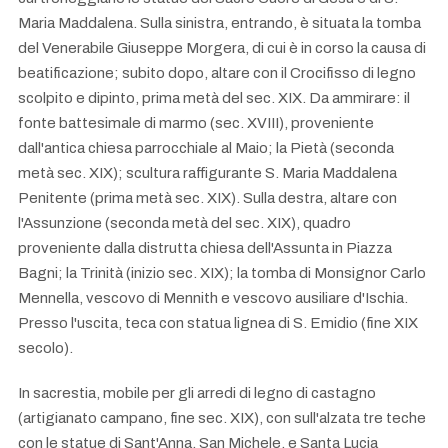
Maria Maddalena. Sulla sinistra, entrando, è situata la tomba
del Venerabile Giuseppe Morgera, di cui è in corso la causa di
beatificazione; subito dopo, altare con il Crocifisso di legno
scolpito e dipinto, prima metà del sec. XIX. Da ammirare: il
fonte battesimale di marmo (sec. XVIII), proveniente
dall'antica chiesa parrocchiale al Maio; la Pietà (seconda
metà sec. XIX); scultura raffigurante S. Maria Maddalena
Penitente (prima metà sec. XIX). Sulla destra, altare con
l'Assunzione (seconda metà del sec. XIX), quadro
proveniente dalla distrutta chiesa dell'Assunta in Piazza
Bagni; la Trinità (inizio sec. XIX); la tomba di Monsignor Carlo
Mennella, vescovo di Mennith e vescovo ausiliare d'Ischia.
Presso l'uscita, teca con statua lignea di S. Emidio (fine XIX
secolo).
In sacrestia, mobile per gli arredi di legno di castagno
(artigianato campano, fine sec. XIX), con sull'alzata tre teche
con le statue di Sant'Anna, San Michele, e Santa Lucia