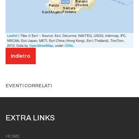
Leaflet
| Tiles © Esri -- Source: Esri, DeLorme, NAVTEQ, USGS, Intermap, iPC,
NRCAN, Esri Japan, METI, Esri China (Hong Kong), Esri (Thailand), TomTom,
2012. Data by
OpenStreetMap
, under
ODbL
.
Indietro
EVENTI CORRELATI
EXTRA LINKS
HOME