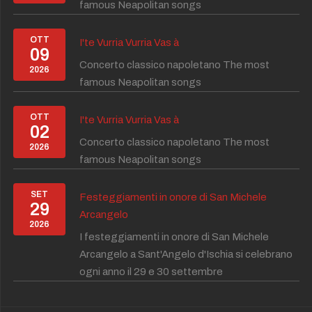
famous Neapolitan songs
OTT
I'te Vurria Vurria Vas à
09
Concerto classico napoletano The most
2026
famous Neapolitan songs
OTT
I'te Vurria Vurria Vas à
02
Concerto classico napoletano The most
2026
famous Neapolitan songs
SET
Festeggiamenti in onore di San Michele
29
Arcangelo
2026
I festeggiamenti in onore di San Michele
Arcangelo a Sant'Angelo d'Ischia si celebrano
ogni anno il 29 e 30 settembre