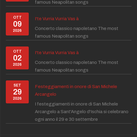
famous Neapolitan songs
OTT
I'te Vurria Vurria Vas à
09
Concerto classico napoletano The most
2026
famous Neapolitan songs
OTT
I'te Vurria Vurria Vas à
02
Concerto classico napoletano The most
2026
famous Neapolitan songs
SET
Festeggiamenti in onore di San Michele
29
Arcangelo
2026
I festeggiamenti in onore di San Michele
Arcangelo a Sant'Angelo d'Ischia si celebrano
ogni anno il 29 e 30 settembre