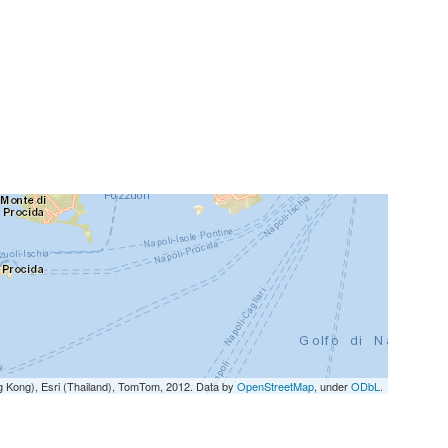
g Kong), Esri (Thailand), TomTom, 2012. Data by
OpenStreetMap
, under
ODbL
.