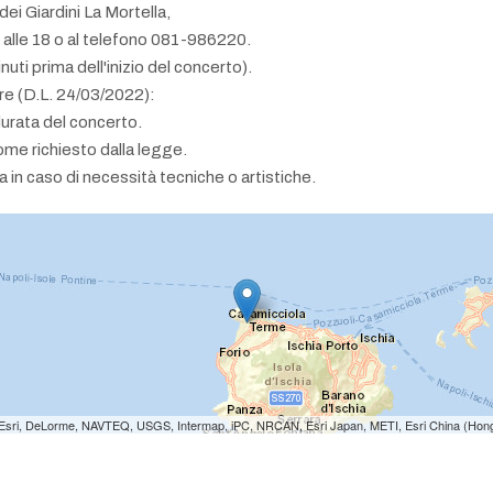
ei Giardini La Mortella,
0 alle 18 o al telefono 081-986220.
ti prima dell'inizio del concerto).
ore (D.L. 24/03/2022):
durata del concerto.
ome richiesto dalla legge.
a in caso di necessità tecniche o artistiche.
e: Esri, DeLorme, NAVTEQ, USGS, Intermap, iPC, NRCAN, Esri Japan, METI, Esri China (Hon