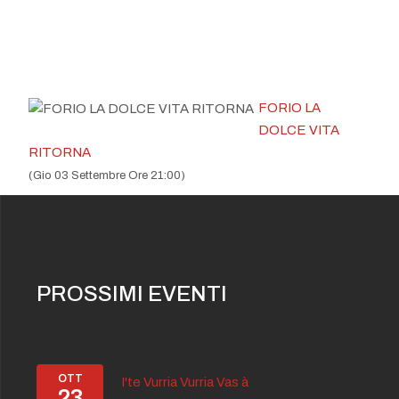
FORIO LA
DOLCE VITA
RITORNA
(Gio 03 Settembre Ore 21:00)
PROSSIMI EVENTI
OTT
I'te Vurria Vurria Vas à
23