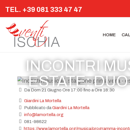
TEL. +39 081 333 47 47
HOME
CA
INCONTRI MUS
ESTATE: DUO
Da Dom 21 Giugno Ore 17:00 fino a Ore 18:30
Giardini La Mortella
Pubblicato da
Giardini La Mortella
info@lamortella.org
081-98622
https://www.lamortella.org/musica/programma-incontr