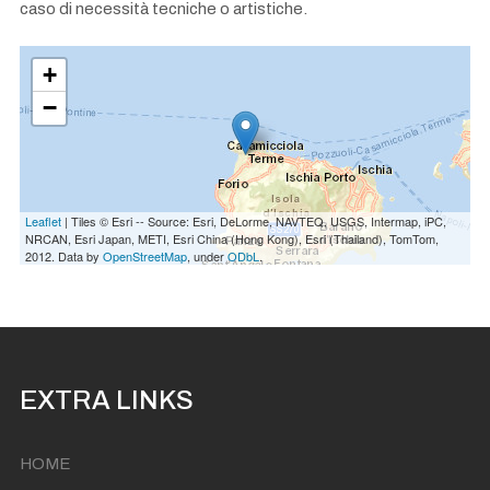
caso di necessità tecniche o artistiche.
+
−
Leaflet
| Tiles © Esri -- Source: Esri, DeLorme, NAVTEQ, USGS, Intermap, iPC,
NRCAN, Esri Japan, METI, Esri China (Hong Kong), Esri (Thailand), TomTom,
2012. Data by
OpenStreetMap
, under
ODbL
.
EXTRA LINKS
HOME