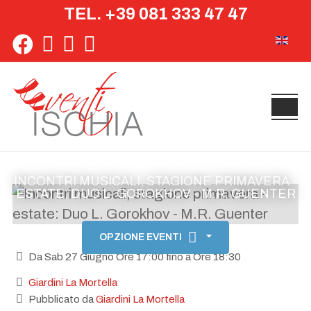
TEL. +39 081 333 47 47
Seleziona 
INCONTRI MUSICALI, STAGIONE PRIMAVERA -
ESTATE: DUO L. GOROKHOV - M.R. GUENTER
OPZIONE EVENTI
Da Sab 27 Giugno Ore 17:00 fino a Ore 18:30
Giardini La Mortella
Pubblicato da
Giardini La Mortella