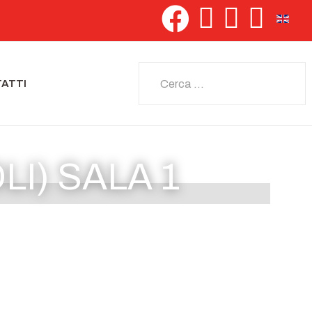
Seleziona 
Cerca
ATTI
I) SALA 1