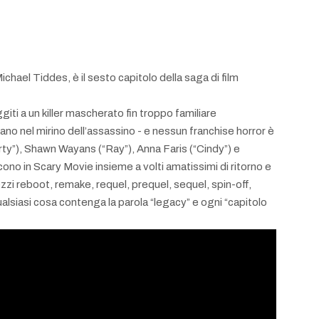
Michael Tiddes, è il sesto capitolo della saga di film
iti a un killer mascherato fin troppo familiare
ano nel mirino dell’assassino - e nessun franchise horror è
rty”), Shawn Wayans (“Ray”), Anna Faris (“Cindy”) e
scono in Scary Movie insieme a volti amatissimi di ritorno e
zzi reboot, remake, requel, prequel, sequel, spin-off,
qualsiasi cosa contenga la parola “legacy” e ogni “capitolo