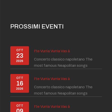
PROSSIMI EVENTI
OTT
I'te Vurria Vurria Vas à
23
Concerto classico napoletano The
2026
most famous Neapolitan songs
OTT
I'te Vurria Vurria Vas à
16
Concerto classico napoletano The
2026
most famous Neapolitan songs
OTT
I'te Vurria Vurria Vas à
09