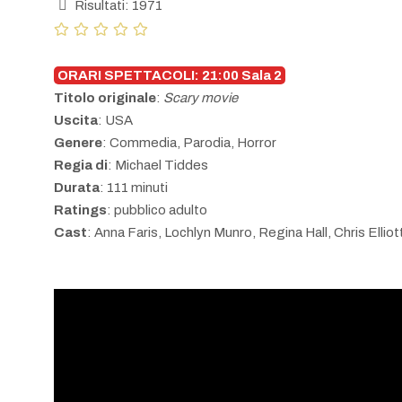
Risultati: 1971
ORARI SPETTACOLI: 21:00 Sala 2
Titolo originale
:
Scary movie
Uscita
: USA
Genere
: Commedia, Parodia, Horror
Regia di
: Michael Tiddes
Durata
: 111 minuti
Ratings
: pubblico adulto
Cast
: Anna Faris, Lochlyn Munro, Regina Hall, Chris Elliot