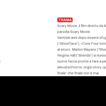
TRAMA
Scary Movie, il film diretto da 
parodia Scary Movie.
Ventisei anni dopo essere sfugg
(“Ghostface”), i Core Four torn
al sicuro. Marlon Wayans (“Sho
Regina Hall (“Brenda”) si riuni
t
nuove facce pronte a fare a pe
elevated horror, origin story, 
finale” che finale non è mai.