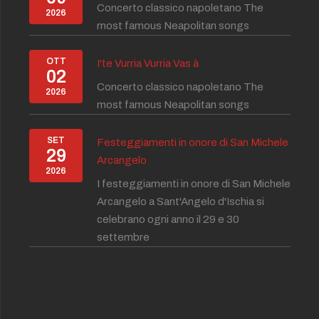
Concerto classico napoletano The
2026
most famous Neapolitan songs
OTT
I'te Vurria Vurria Vas à
02
Concerto classico napoletano The
2026
most famous Neapolitan songs
SET
Festeggiamenti in onore di San Michele
29
Arcangelo
2026
I festeggiamenti in onore di San Michele
Arcangelo a Sant'Angelo d'Ischia si
celebrano ogni anno il 29 e 30
settembre