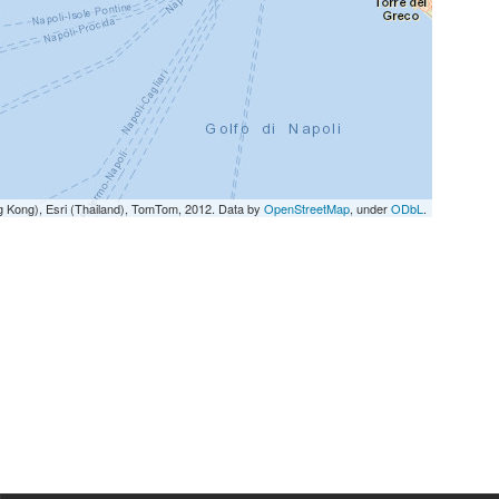
g Kong), Esri (Thailand), TomTom, 2012. Data by
OpenStreetMap
, under
ODbL
.