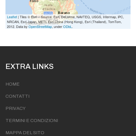
Leaflet
| Tiles © Esri -- Source: Esri, DeLorme, NAVTEQ, USGS, Intermap, iPC,
NRCAN, Esri Japan, METI, Esri China (Hong Kong), Esri (Thailand), TomTom,
2012. Data by
OpenStreetMap
, under
ODbL
.
EXTRA LINKS
HOME
CONTATTI
PRIVACY
TERMINI E CONDIZIONI
MAPPA DEL SITO