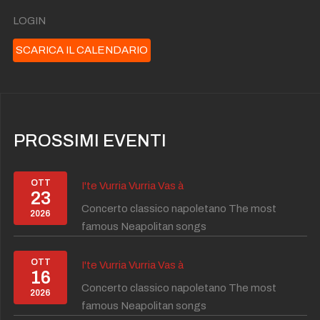
LOGIN
SCARICA IL CALENDARIO
PROSSIMI EVENTI
OTT
I'te Vurria Vurria Vas à
23
Concerto classico napoletano The most
2026
famous Neapolitan songs
OTT
I'te Vurria Vurria Vas à
16
Concerto classico napoletano The most
2026
famous Neapolitan songs