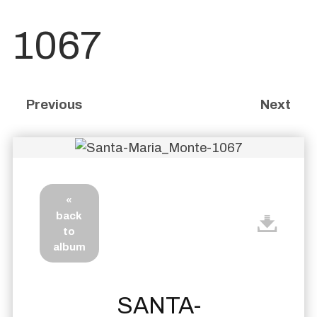
1067
Previous
Next
«
back
to
album
SANTA-