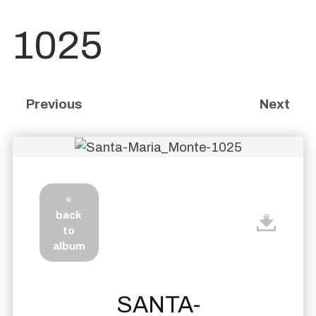
1025
Previous
Next
«
back
to
album
SANTA-