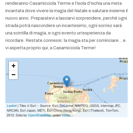
renderanno Casamicciola Terme e l’isola d’Ischia una meta
incantata dove vivere la magia del Natale e salutare insieme il
nuovo anno. Preparatevi a lasciarvi sorprendere, perché ogni
strada potrà nascondere un incantesimo, ogni sorriso sarà
una scintilla di magia, e ogni evento un’esperienza da
ricordare. Restate connessi: la magia sta per cominciare... e
vi aspetta proprio qui, a Casamicciola Terme!
+
−
Leaflet
| Tiles © Esri -- Source: Esri, DeLorme, NAVTEQ, USGS, Intermap, iPC,
NRCAN, Esri Japan, METI, Esri China (Hong Kong), Esri (Thailand), TomTom,
2012. Data by
OpenStreetMap
, under
ODbL
.