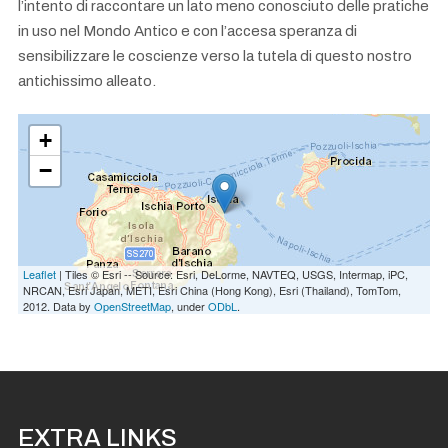
l’intento di raccontare un lato meno conosciuto delle pratiche
in uso nel Mondo Antico e con l’accesa speranza di
sensibilizzare le coscienze verso la tutela di questo nostro
antichissimo alleato.
+
−
Leaflet
| Tiles © Esri -- Source: Esri, DeLorme, NAVTEQ, USGS, Intermap, iPC,
NRCAN, Esri Japan, METI, Esri China (Hong Kong), Esri (Thailand), TomTom,
2012. Data by
OpenStreetMap
, under
ODbL
.
EXTRA LINKS