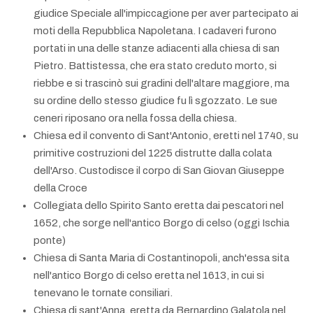
giudice Speciale all'impiccagione per aver partecipato ai
moti della Repubblica Napoletana. I cadaveri furono
portati in una delle stanze adiacenti alla chiesa di san
Pietro. Battistessa, che era stato creduto morto, si
riebbe e si trascinò sui gradini dell'altare maggiore, ma
su ordine dello stesso giudice fu lì sgozzato. Le sue
ceneri riposano ora nella fossa della chiesa.
Chiesa ed il convento di Sant'Antonio, eretti nel 1740, su
primitive costruzioni del 1225 distrutte dalla colata
dell'Arso. Custodisce il corpo di San Giovan Giuseppe
della Croce
Collegiata dello Spirito Santo eretta dai pescatori nel
1652, che sorge nell'antico Borgo di celso (oggi Ischia
ponte)
Chiesa di Santa Maria di Costantinopoli, anch'essa sita
nell'antico Borgo di celso eretta nel 1613, in cui si
tenevano le tornate consiliari.
Chiesa di sant'Anna, eretta da Bernardino Galatola nel