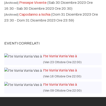
Presepe Vivente
(Sab 30 Dicembre 2023 Ore
[Archived]
16:30 - Sab 30 Dicembre 2023 Ore 20:30)
Capodanno a Ischia
(Dom 31 Dicembre 2023 Ore
[Archived]
23:30 - Dom 31 Dicembre 2023 Ore 23:59)
Una vela per il cuore: campagna di prevenzione
[Archived]
gratuita cardiovascolare
(Dom 14 Gennaio 2024 Ore 00:00)
Una vela per il cuore: campagna di prevenzione
[Archived]
EVENTI CORRELATI
gratuita cardiovascolare
(Lun 15 Gennaio 2024 Ore 00:00)
Una vela per il cuore: campagna di prevenzione
[Archived]
gratuita cardiovascolare
(Mar 16 Gennaio 2024 Ore 00:00)
I'te Vurria Vurria Vas à
Una vela per il cuore: campagna di prevenzione
[Archived]
(Ven 23 Ottobre Ore 22:00)
gratuita cardiovascolare
(Mer 17 Gennaio 2024 Ore 00:00)
I'te Vurria Vurria Vas à
Una vela per il cuore: campagna di prevenzione
[Archived]
(Ven 16 Ottobre Ore 22:00)
gratuita cardiovascolare
(Gio 18 Gennaio 2024 Ore 00:00)
I'te Vurria Vurria Vas à
Una vela per il cuore: campagna di prevenzione
[Archived]
(Ven 09 Ottobre Ore 22:00)
gratuita cardiovascolare
(Ven 19 Gennaio 2024 Ore 00:00)
Una vela per il cuore: campagna di prevenzione
[Archived]
gratuita cardiovascolare
(Sab 20 Gennaio 2024 Ore 00:00)