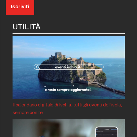
Natale a Ischia: Brunch in piazza
(Mar 24 Dicembre
[Archived]
2024 Ore 12:00 - Mar 24 Dicembre 2024 Ore 15:00)
Natale a Ischia: aspettando la festa
(Dom 15
[Archived]
UTILITÀ
Dicembre 2024 Ore 14:30 - Dom 15 Dicembre 2024 Ore
21:00)
Natale a Ischia: Serena Brancale
(Dom 15
[Archived]
Dicembre 2024 Ore 21:00 - Dom 15 Dicembre 2024 Ore
23:00)
Natale a Ischia: aspettando la festa
(Sab 04
[Archived]
Gennaio 2025 Ore 14:30 - Sab 04 Gennaio 2025 Ore 21:00)
Natale a Ischia: aspettando la festa
(Dom 05
[Archived]
Gennaio 2025 Ore 14:30 - Dom 05 Gennaio 2025 Ore 21:00)
Natale a Ischia: aspettando la festa
(Sab 28
[Archived]
Il calendario digitale di Ischia: tutti gli eventi dell’isola,
Dicembre 2024 Ore 14:30 - Sab 28 Dicembre 2024 Ore
sempre con te
21:00)
Natale a Ischia: aspettando la festa
(Dom 29
[Archived]
Dicembre 2024 Ore 14:30 - Dom 29 Dicembre 2024 Ore
21:00)