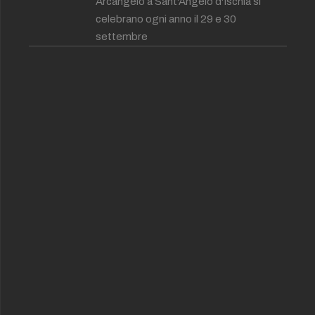
Arcangelo a Sant'Angelo d'Ischia si
celebrano ogni anno il 29 e 30
settembre