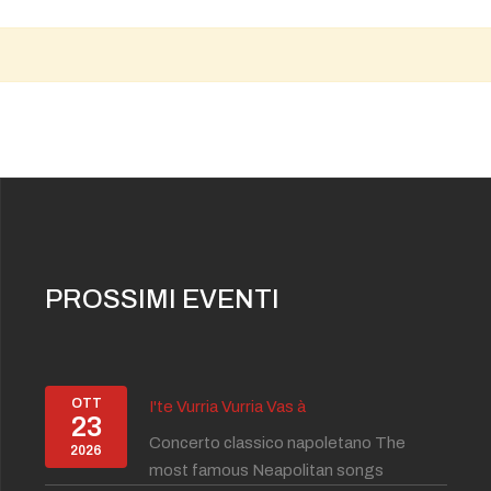
PROSSIMI EVENTI
OTT
I'te Vurria Vurria Vas à
23
Concerto classico napoletano The
2026
most famous Neapolitan songs