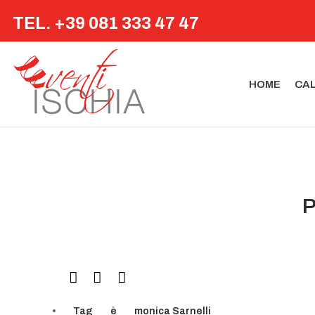
TEL. +39 081 333 47 47
HOME
CA
P
Tag
è
monica Sarnelli