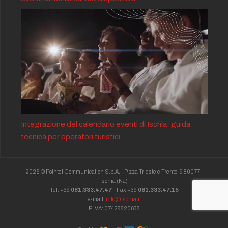
Integrazione del calendario eventi di Ischia: guida
tecnica per operatori turistici
2025 © Pointel Communication S.p.A. - P.zza Trieste e Trento, 9 80077 -
Ischia
(Na)
Tel. +39
081.333.47.47
- Fax +39
081.333.47.15
e-mail:
info@ischia.it
P.IVA: 07428820638