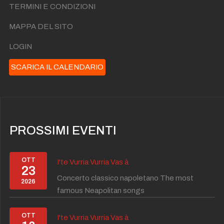
TERMINI E CONDIZIONI
MAPPA DEL SITO
LOGIN
SCARICA IL CALENDARIO
PROSSIMI EVENTI
OTT
I'te Vurria Vurria Vas à
23
Concerto classico napoletano The most
2026
famous Neapolitan songs
OTT
I'te Vurria Vurria Vas à