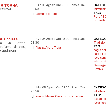
A RITORNA
Gio 06 Agosto Ore 21:00
-
fino a Ore
CATEGO
23:59
Intratten
RITORNA
TAG:
Comune di Forio
Forio 'IS
dolcevita
ausicciata
Gio 06 Agosto Ore 19:00
-
fino a Ore
CATEGO
23:30
Tradizion
𝐝𝐢 𝐬𝐭𝐨𝐫𝐢𝐚.
TAG:
profumo di vino,
Piazza Arturo Trofa
sagra del
e tradizioni
salsiccia
loco serr
Wine and
Sausage
Festival
Mer 05 Agosto Ore 21:00
-
fino a Ore
CATEGO
23:59
Intratten
TAG:
Piazza Marina Casamicciola Terme
casamicc
festa
,
est