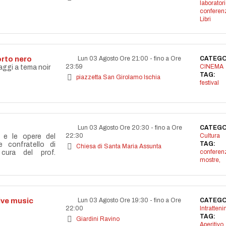
laborator
conferen
Libri
orto nero
Lun 03 Agosto Ore 21:00
-
fino a Ore
CATEGO
23:59
CINEMA
aggi a tema noir
TAG:
piazzetta San Girolamo Ischia
festival
Lun 03 Agosto Ore 20:30
-
fino a Ore
CATEGO
22:30
Cultura
a e le opere del
TAG:
re confratello di
Chiesa di Santa Maria Assunta
conferen
cura del prof.
mostre,
live music
Lun 03 Agosto Ore 19:30
-
fino a Ore
CATEGO
22:00
Intratten
TAG:
Giardini Ravino
Aperitivo
,