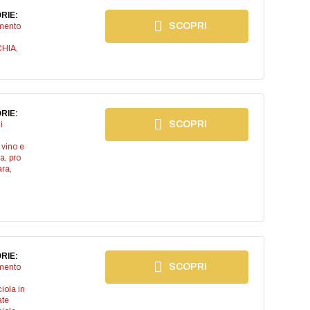
RIE:
SCOPRI
imento
CHIA
,
RIE:
SCOPRI
i
 vino e
ta
,
pro
ara
,
RIE:
SCOPRI
imento
iola in
ate