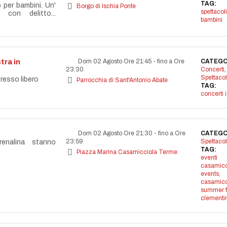
TAG:
o per bambini. Un'
Borgo di Ischia Ponte
spettacoli
 con delitto...
bambini
tra in
Dom 02 Agosto Ore 21:45
-
fino a Ore
CATEGO
23:30
Concerti
,
Spettacol
resso libero
Parrocchia di Sant'Antonio Abate
TAG:
concerti 
Dom 02 Agosto Ore 21:30
-
fino a Ore
CATEGO
23:59
Spettacol
enalina stanno
TAG:
Piazza Marina Casamicciola Terme
eventi
casamicc
events
,
casamicc
summer f
clementi