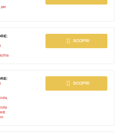
 per
RIE:
SCOPRI
i
ischia
RIE:
SCOPRI
i
iola
,
iola
est
,
no