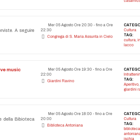
casamicc
Mer 05 Agosto Ore 20:30
-
fino a Ore
CATEGO
22:30
Cultura
erviste. A seguire
TAG:
Congrega di S. Maria Assunta in Cielo
cultura
,
i
lacco
live music
Mer 05 Agosto Ore 19:30
-
fino a Ore
CATEGO
22:00
Intratten
TAG:
Giardini Ravino
Aperitivo
,
giardini r
Mer 05 Agosto Ore 18:00
-
fino a Ore
CATEGO
20:00
Cultura
e della Bibioteca
TAG:
Biblioteca Antoniana
biblioteca
antonian
ischia