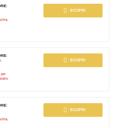
RIE:
SCOPRI
schia
,
RIE:
SCOPRI
i
,
 per
teatro
RIE:
SCOPRI
schia
,