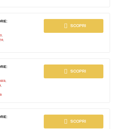
RIE:
SCOPRI
io
,
ze
,
RIE:
SCOPRI
baia
,
a
,
a
RIE:
SCOPRI