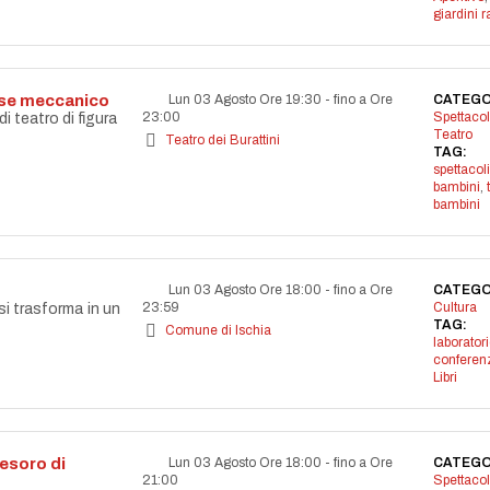
giardini r
aese meccanico
Lun 03 Agosto Ore 19:30
-
fino a Ore
CATEGO
23:00
Spettacol
 teatro di figura
Teatro
Teatro dei Burattini
TAG:
spettacoli
bambini
,
bambini
Lun 03 Agosto Ore 18:00
-
fino a Ore
CATEGO
23:59
Cultura
si trasforma in un
TAG:
Comune di Ischia
laborator
conferen
Libri
 tesoro di
Lun 03 Agosto Ore 18:00
-
fino a Ore
CATEGO
21:00
Spettacol