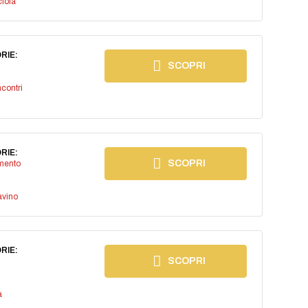
iola
RIE:
SCOPRI
ncontri
RIE:
SCOPRI
imento
avino
RIE:
SCOPRI
a