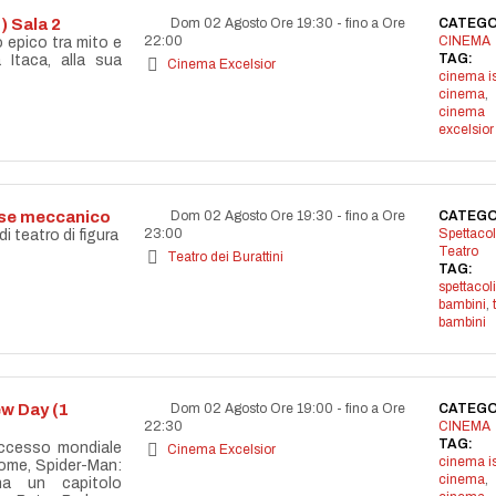
) Sala 2
Dom 02 Agosto Ore 19:30
-
fino a Ore
CATEGO
22:00
CINEMA
o epico tra mito e
TAG:
 Itaca, alla sua
Cinema Excelsior
cinema i
cinema
,
cinema
excelsior
aese meccanico
Dom 02 Agosto Ore 19:30
-
fino a Ore
CATEGO
23:00
Spettacol
 teatro di figura
Teatro
Teatro dei Burattini
TAG:
spettacoli
bambini
,
bambini
w Day (1
Dom 02 Agosto Ore 19:00
-
fino a Ore
CATEGO
22:30
CINEMA
TAG:
uccesso mondiale
Cinema Excelsior
cinema i
ome, Spider-Man:
cinema
,
a un capitolo