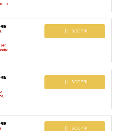
avino
RIE:
SCOPRI
i
,
 per
teatro
RIE:
SCOPRI
io
,
ze
,
RIE:
SCOPRI
i