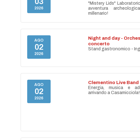
03
"Mistery Lids" Laboratori
2026
avventura archeologica
millenario!
Night and day - Orches
AGO
concerto
02
Stand gastronomico - Ing
2026
Clementino Live Band
AGO
Energia, musica e adr
02
arrivando a Casamicciola!
2026