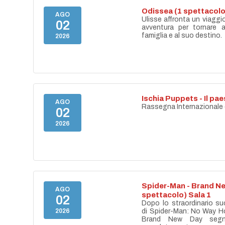
Odissea (1 spettacolo
AGO
Ulisse affronta un viaggi
02
avventura per tornare a
famiglia e al suo destino.
2026
Ischia Puppets - Il p
AGO
Rassegna Internazionale di
02
2026
Spider-Man - Brand Ne
AGO
spettacolo) Sala 1
02
Dopo lo straordinario s
2026
di Spider-Man: No Way H
Brand New Day segn