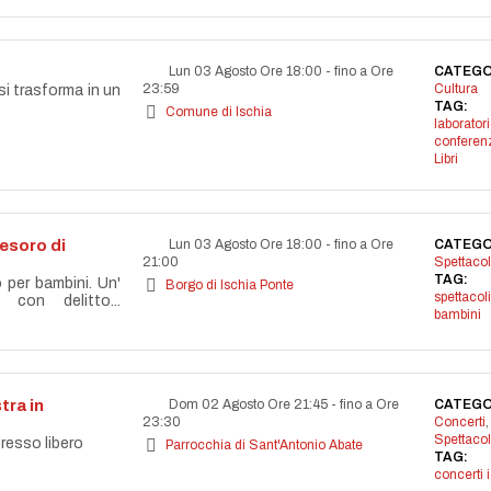
Lun 03 Agosto Ore 18:00
-
fino a Ore
CATEGO
23:59
Cultura
si trasforma in un
TAG:
Comune di Ischia
laborator
conferen
Libri
 tesoro di
Lun 03 Agosto Ore 18:00
-
fino a Ore
CATEGO
21:00
Spettacol
TAG:
o per bambini. Un'
Borgo di Ischia Ponte
spettacoli
 con delitto...
bambini
tra in
Dom 02 Agosto Ore 21:45
-
fino a Ore
CATEGO
23:30
Concerti
,
Spettacol
resso libero
Parrocchia di Sant'Antonio Abate
TAG:
concerti 