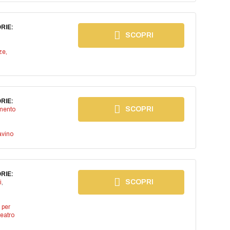
RIE:
SCOPRI
ze,
RIE:
SCOPRI
imento
avino
RIE:
SCOPRI
i
,
 per
teatro