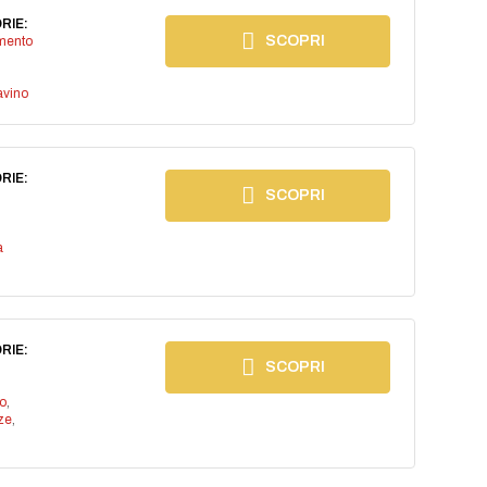
RIE:
SCOPRI
imento
avino
RIE:
SCOPRI
a
RIE:
SCOPRI
io
,
ze
,