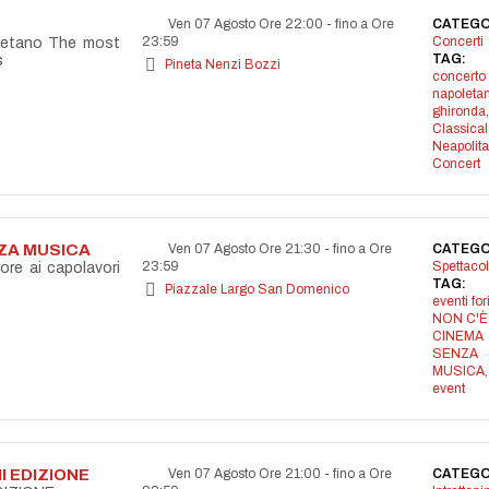
Ven 07 Agosto Ore 22:00
-
fino a Ore
CATEGO
23:59
Concerti
letano The most
TAG:
s
Pineta Nenzi Bozzi
concerto
napoleta
ghironda
,
Classical
Neapolit
Concert
NZA MUSICA
Ven 07 Agosto Ore 21:30
-
fino a Ore
CATEGO
23:59
Spettacol
ore ai capolavori
TAG:
Piazzale Largo San Domenico
eventi for
NON C'È
CINEMA
SENZA
MUSICA
event
I EDIZIONE
Ven 07 Agosto Ore 21:00
-
fino a Ore
CATEGO