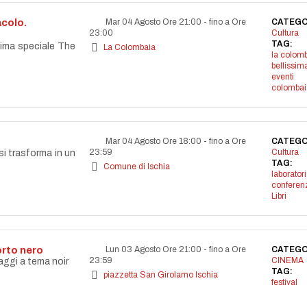
acolo.
Mar 04 Agosto Ore 21:00
-
fino a Ore
CATEGO
23:00
Cultura
TAG:
ssima speciale The
La Colombaia
la colom
bellissim
eventi
colombai
Mar 04 Agosto Ore 18:00
-
fino a Ore
CATEGO
23:59
Cultura
si trasforma in un
TAG:
Comune di Ischia
laborator
conferen
Libri
orto nero
Lun 03 Agosto Ore 21:00
-
fino a Ore
CATEGO
23:59
CINEMA
aggi a tema noir
TAG:
piazzetta San Girolamo Ischia
festival