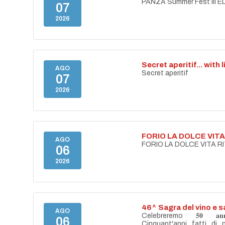
PANZA Summer Fest III E
07
2026
Secret aperitif... with 
AGO
Secret aperitif
07
2026
FORIO LA DOLCE VIT
AGO
FORIO LA DOLCE VITA 
06
2026
46^ Sagra del vino e s
AGO
Celebreremo 𝟓𝟎 𝐚𝐧𝐧𝐢 
06
Cinquant'anni fatti di 