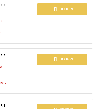
RIE:
SCOPRI
no
,
an
RIE:
SCOPRI
i
io
,
,
forio
RIE: