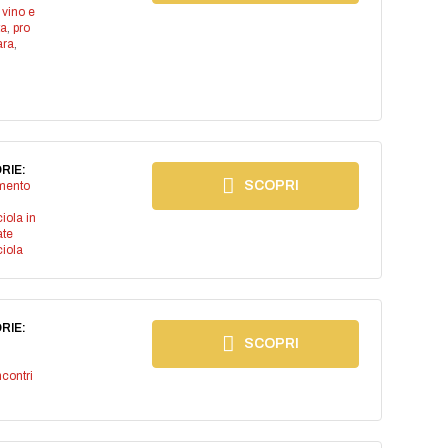
 vino e
ta
,
pro
ara
,
RIE:
SCOPRI
imento
iola in
ate
iola
RIE:
SCOPRI
ncontri