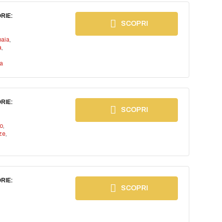
RIE:
SCOPRI
baia
,
a
,
a
RIE:
SCOPRI
io
,
ze
,
RIE:
SCOPRI