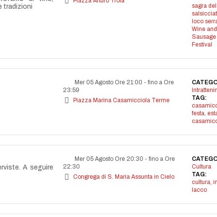
Piazza Arturo Trofa
sagra del
e tradizioni
salsiccia
loco serr
Wine and
Sausage
Festival
Mer 05 Agosto Ore 21:00
-
fino a Ore
CATEGO
23:59
Intratten
TAG:
Piazza Marina Casamicciola Terme
casamicc
festa
,
est
casamicc
Mer 05 Agosto Ore 20:30
-
fino a Ore
CATEGO
22:30
Cultura
erviste. A seguire
TAG:
Congrega di S. Maria Assunta in Cielo
cultura
,
i
lacco