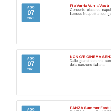
I'te Vurria Vurria Vas à
AGO
Concerto classico napo
07
famous Neapolitan song
2026
NON C'È CINEMA SE
AGO
Dalle grandi colonne son
07
della canzone italiana
2026
PANZA Summer Fest II
AGO