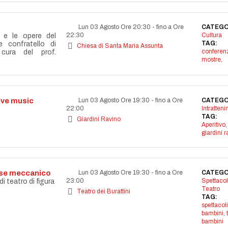
Lun 03 Agosto Ore 20:30
-
fino a Ore
CATEGO
22:30
Cultura
a e le opere del
TAG:
re confratello di
Chiesa di Santa Maria Assunta
conferen
cura del prof.
mostre,
live music
Lun 03 Agosto Ore 19:30
-
fino a Ore
CATEGO
22:00
Intratten
TAG:
Giardini Ravino
Aperitivo
,
giardini r
aese meccanico
Lun 03 Agosto Ore 19:30
-
fino a Ore
CATEGO
23:00
Spettacol
 teatro di figura
Teatro
Teatro dei Burattini
TAG:
spettacoli
bambini
,
bambini