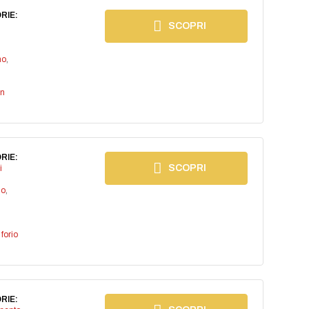
RIE:
SCOPRI
no
,
an
RIE:
SCOPRI
i
io
,
,
forio
RIE: