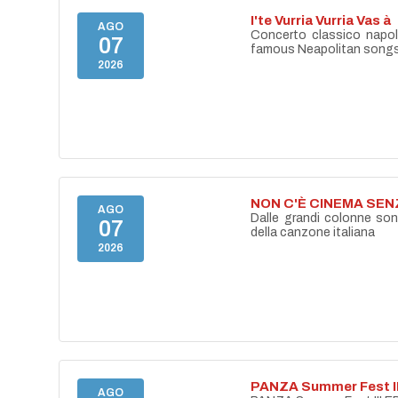
I'te Vurria Vurria Vas à
AGO
Concerto classico napo
07
famous Neapolitan song
2026
NON C'È CINEMA SE
AGO
Dalle grandi colonne son
07
della canzone italiana
2026
PANZA Summer Fest II
AGO