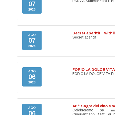
PANZA Summer Fest III E
07
2026
Secret aperitif... with 
AGO
Secret aperitif
07
2026
FORIO LA DOLCE VIT
AGO
FORIO LA DOLCE VITA 
06
2026
46^ Sagra del vino e s
AGO
Celebreremo 𝟓𝟎 𝐚𝐧𝐧𝐢 
06
Cinquant'anni fatti di 