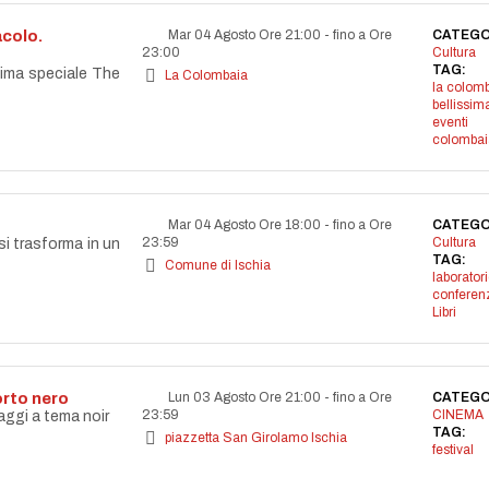
acolo.
Mar 04 Agosto Ore 21:00
-
fino a Ore
CATEGO
23:00
Cultura
TAG:
ssima speciale The
La Colombaia
la colom
bellissim
eventi
colombai
Mar 04 Agosto Ore 18:00
-
fino a Ore
CATEGO
23:59
Cultura
si trasforma in un
TAG:
Comune di Ischia
laborator
conferen
Libri
orto nero
Lun 03 Agosto Ore 21:00
-
fino a Ore
CATEGO
23:59
CINEMA
aggi a tema noir
TAG:
piazzetta San Girolamo Ischia
festival