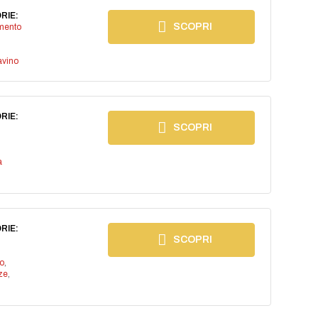
RIE:
SCOPRI
imento
avino
RIE:
SCOPRI
a
RIE:
SCOPRI
io
,
ze
,