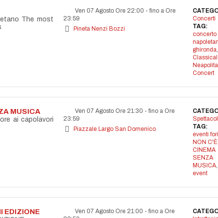
Ven 07 Agosto Ore 22:00
-
fino a Ore
CATEGO
23:59
Concerti
letano The most
TAG:
s
Pineta Nenzi Bozzi
concerto
napoleta
ghironda
,
Classical
Neapolit
Concert
NZA MUSICA
Ven 07 Agosto Ore 21:30
-
fino a Ore
CATEGO
23:59
Spettacol
ore ai capolavori
TAG:
Piazzale Largo San Domenico
eventi for
NON C'È
CINEMA
SENZA
MUSICA
event
I EDIZIONE
Ven 07 Agosto Ore 21:00
-
fino a Ore
CATEGO