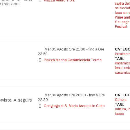
Piazza Arturo Trofa
sagra del
e tradizioni
salsiccia
loco serr
Wine and
Sausage
Festival
Mer 05 Agosto Ore 21:00
-
fino a Ore
CATEGO
23:59
Intratten
TAG:
Piazza Marina Casamicciola Terme
casamicc
festa
,
est
casamicc
Mer 05 Agosto Ore 20:30
-
fino a Ore
CATEGO
22:30
Cultura
erviste. A seguire
TAG:
Congrega di S. Maria Assunta in Cielo
cultura
,
i
lacco