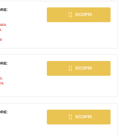
RIE:
SCOPRI
baia
,
a
,
a
RIE:
SCOPRI
io
,
ze
,
RIE:
SCOPRI