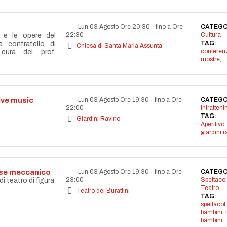
Lun 03 Agosto Ore 20:30
-
fino a Ore
CATEGO
22:30
Cultura
a e le opere del
TAG:
re confratello di
Chiesa di Santa Maria Assunta
conferen
cura del prof.
mostre,
live music
Lun 03 Agosto Ore 19:30
-
fino a Ore
CATEGO
22:00
Intratten
TAG:
Giardini Ravino
Aperitivo
,
giardini r
aese meccanico
Lun 03 Agosto Ore 19:30
-
fino a Ore
CATEGO
23:00
Spettacol
 teatro di figura
Teatro
Teatro dei Burattini
TAG:
spettacoli
bambini
,
bambini