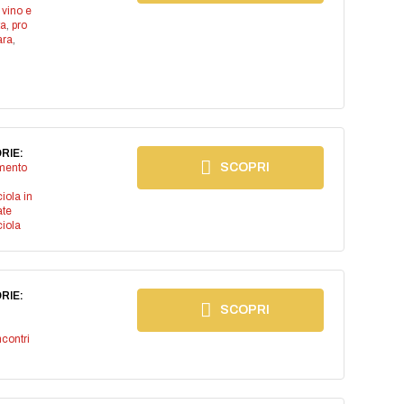
 vino e
ta
,
pro
ara
,
RIE:
SCOPRI
imento
iola in
ate
iola
RIE:
SCOPRI
ncontri