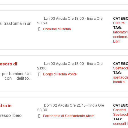
Lun 03 Agosto Ore 18:00
-
fino a Ore
CATEGO
23:59
Cultura
si trasforma in un
TAG:
Comune di Ischia
laborator
conferen
Libri
 tesoro di
Lun 03 Agosto Ore 18:00
-
fino a Ore
CATEGO
21:00
Spettacol
TAG:
o per bambini. Un'
Borgo di Ischia Ponte
spettacoli
 con delitto...
bambini
tra in
Dom 02 Agosto Ore 21:45
-
fino a Ore
CATEGO
23:30
Concerti
,
Spettacol
resso libero
Parrocchia di Sant'Antonio Abate
TAG:
concerti 