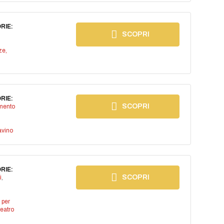
RIE:
SCOPRI
ze,
RIE:
SCOPRI
imento
avino
RIE:
SCOPRI
i
,
 per
teatro