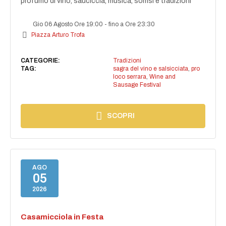
profumo di vino, sauciccia, musica, sorrisi e tradizioni
Gio 06 Agosto Ore 19:00
-
fino a Ore 23:30
Piazza Arturo Trofa
CATEGORIE:
Tradizioni
TAG:
sagra del vino e salsicciata
,
pro
loco serrara
,
Wine and
Sausage Festival
SCOPRI
AGO
05
2026
Casamicciola in Festa