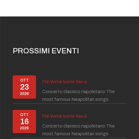
PROSSIMI EVENTI
OTT
I'te Vurria Vurria Vas à
23
Concerto classico napoletano The
2026
most famous Neapolitan songs
OTT
I'te Vurria Vurria Vas à
16
Concerto classico napoletano The
2026
most famous Neapolitan songs