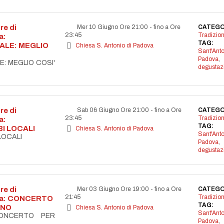
re di
Mer 10 Giugno Ore 21:00
-
fino a Ore
CATEGO
23:45
Tradizion
a:
TAG:
LE: MEGLIO
Chiesa S. Antonio di Padova
Sant'Anto
Padova
,
: MEGLIO COSI'
degustaz
re di
Sab 06 Giugno Ore 21:00
-
fino a Ore
CATEGO
23:45
Tradizion
a:
TAG:
BI LOCALI
Chiesa S. Antonio di Padova
Sant'Anto
LOCALI
Padova
,
degustaz
re di
Mer 03 Giugno Ore 19:00
-
fino a Ore
CATEGO
21:45
Tradizion
ova: CONCERTO
TAG:
ANO
Chiesa S. Antonio di Padova
Sant'Anto
CONCERTO PER
Padova
,