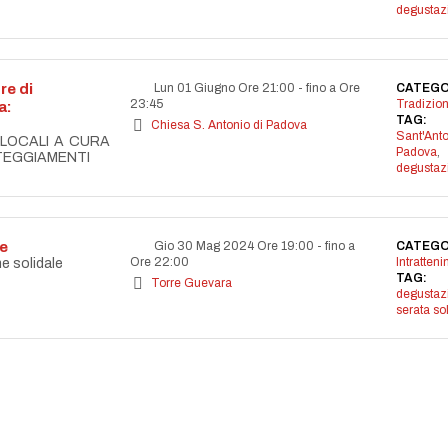
degustaz
re di
Lun 01 Giugno Ore 21:00
-
fino a Ore
CATEGO
23:45
Tradizion
a:
TAG:
Chiesa S. Antonio di Padova
Sant'Anto
 LOCALI A CURA
Padova
,
TEGGIAMENTI
degustaz
le
Gio 30 Mag 2024 Ore 19:00
-
fino a
CATEGO
Ore 22:00
Intratten
e solidale
TAG:
Torre Guevara
degustaz
serata so