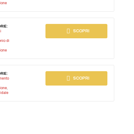
ione
RIE:
SCOPRI
i
nio di
ione
RIE:
SCOPRI
imento
ione
,
lidale