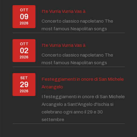
OTT
I'te Vurria Vurria Vas à
09
Concerto classico napoletano The
2026
most famous Neapolitan songs
OTT
I'te Vurria Vurria Vas à
02
Concerto classico napoletano The
2026
most famous Neapolitan songs
SET
Festeggiamenti in onore di San Michele
29
Arcangelo
2026
I festeggiamenti in onore di San Michele
Arcangelo a Sant'Angelo d'Ischia si
celebrano ogni anno il 29 e 30
settembre