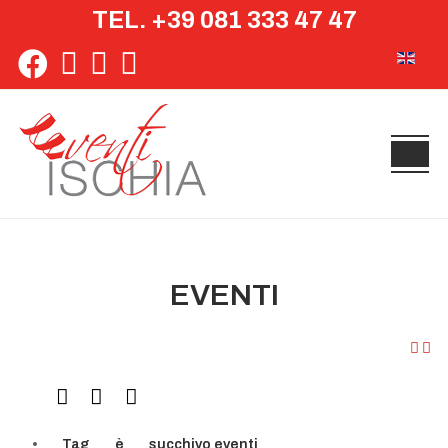
TEL. +39 081 333 47 47
Seleziona 
EVENTI
Tag
è
succhivo eventi