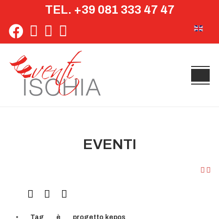
TEL. +39 081 333 47 47
Seleziona 
EVENTI
Tag
è
progetto kepos