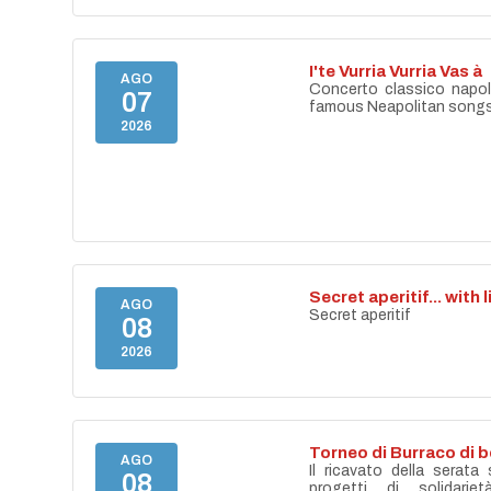
I'te Vurria Vurria Vas à
AGO
Concerto classico napo
07
famous Neapolitan song
2026
Secret aperitif... with 
AGO
Secret aperitif
08
2026
Torneo di Burraco di 
AGO
Il ricavato della serata
08
progetti di solidari