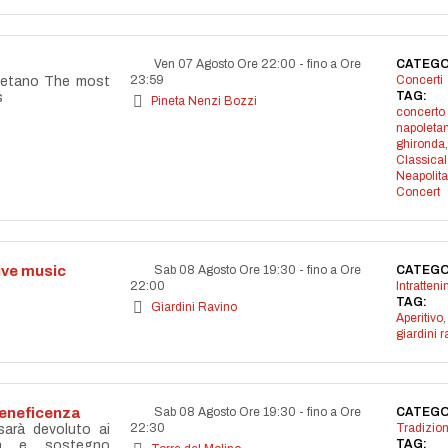
Ven 07 Agosto Ore 22:00
-
fino a Ore
CATEGO
23:59
Concerti
letano The most
TAG:
s
Pineta Nenzi Bozzi
concerto
napoleta
ghironda
,
Classical
Neapolit
Concert
live music
Sab 08 Agosto Ore 19:30
-
fino a Ore
CATEGO
22:00
Intratten
TAG:
Giardini Ravino
Aperitivo
,
giardini r
beneficenza
Sab 08 Agosto Ore 19:30
-
fino a Ore
CATEGO
22:30
Tradizion
 sarà devoluto ai
TAG:
età e sostegno