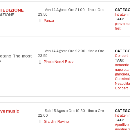
I EDIZIONE
Ven 14 Agosto Ore 21:00
-
fino a Ore
CATEGO
23:50
Intratten
DIZIONE
TAG:
Panza
panza s
fest
Ven 14 Agosto Ore 22:00
-
fino a Ore
CATEGO
23:59
Concerti
letano The most
TAG:
s
Pineta Nenzi Bozzi
concerto
napoleta
ghironda
,
Classical
Neapolit
Concert
live music
Sab 15 Agosto Ore 19:30
-
fino a Ore
CATEGO
22:00
Intratten
TAG:
Giardini Ravino
Aperitivo
,
giardini r