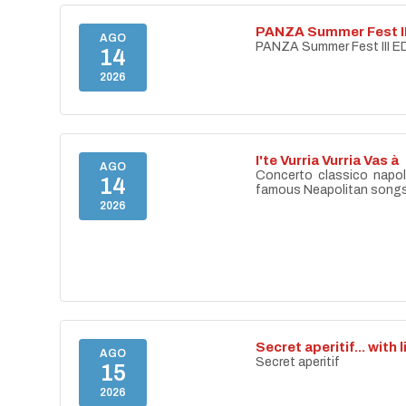
PANZA Summer Fest II
AGO
PANZA Summer Fest III E
14
2026
I'te Vurria Vurria Vas à
AGO
Concerto classico napo
14
famous Neapolitan song
2026
Secret aperitif... with 
AGO
Secret aperitif
15
2026