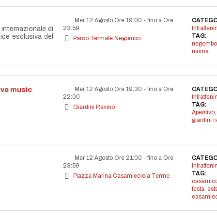
Mer 12 Agosto Ore 19:00
-
fino a Ore
CATEGO
23:59
Intratten
internazionale di
TAG:
nice esclusiva del
Parco Termale Negombo
negombo
naima
live music
Mer 12 Agosto Ore 19:30
-
fino a Ore
CATEGO
22:00
Intratten
TAG:
Giardini Ravino
Aperitivo
,
giardini r
Mer 12 Agosto Ore 21:00
-
fino a Ore
CATEGO
23:59
Intratten
TAG:
Piazza Marina Casamicciola Terme
casamicc
festa
,
est
casamicc