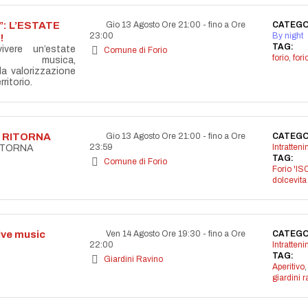
: L’ESTATE
Gio 13 Agosto Ore 21:00
-
fino a Ore
CATEGO
23:00
By night
!
TAG:
vere un’estate
Comune di Forio
forio
,
for
la musica,
lla valorizzazione
ritorio.
A RITORNA
Gio 13 Agosto Ore 21:00
-
fino a Ore
CATEGO
23:59
Intratten
RITORNA
TAG:
Comune di Forio
Forio 'IS
dolcevita
live music
Ven 14 Agosto Ore 19:30
-
fino a Ore
CATEGO
22:00
Intratten
TAG:
Giardini Ravino
Aperitivo
,
giardini r