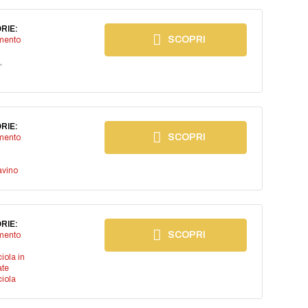
RIE:
SCOPRI
imento
,
RIE:
SCOPRI
imento
avino
RIE:
SCOPRI
imento
iola in
ate
iola