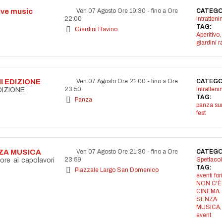
live music
Ven 07 Agosto Ore 19:30
-
fino a Ore
CATEGO
22:00
Intratten
TAG:
Giardini Ravino
Aperitivo
,
giardini r
I EDIZIONE
Ven 07 Agosto Ore 21:00
-
fino a Ore
CATEGO
23:50
Intratten
DIZIONE
TAG:
Panza
panza s
fest
NZA MUSICA
Ven 07 Agosto Ore 21:30
-
fino a Ore
CATEGO
23:59
Spettacol
ore ai capolavori
TAG:
Piazzale Largo San Domenico
eventi for
NON C'È
CINEMA
SENZA
MUSICA
event