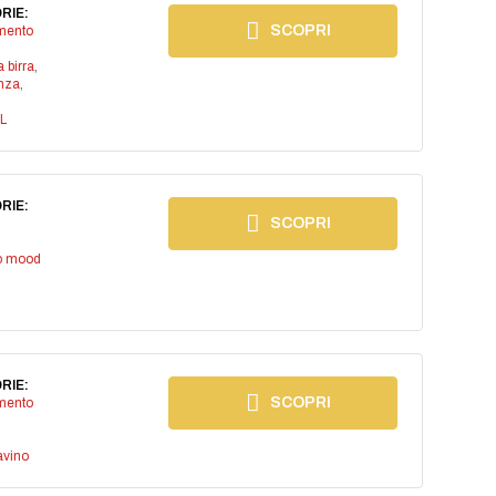
RIE:
SCOPRI
imento
a birra
,
anza
,
L
RIE:
SCOPRI
io mood
RIE:
SCOPRI
imento
avino