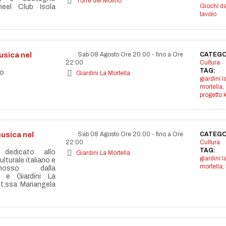
Torre del Molino
Giochi d
eel Club Isola
tavolo
sica nel
Sab 08 Agosto Ore 20:00
-
fino a Ore
CATEGO
22:00
Cultura
TAG:
co
Giardini La Mortella
giardini l
mortella
,
progetto 
usica nel
Sab 08 Agosto Ore 20:00
-
fino a Ore
CATEGO
22:00
Cultura
TAG:
 dedicato allo
Giardini La Mortella
giardini l
lturale italiano e
mortella
,
omosso dalla
 e Giardini La
tt.ssa Mariangela