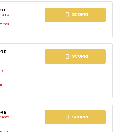
RIE:
SCOPRI
imento
ummer
RIE:
SCOPRI
no
,
an
RIE:
SCOPRI
imento
avino