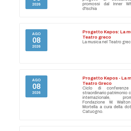
promossi dal Inner Wh
2026
d'Ischia
Progetto Kepos: La mu
AGO
Teatro greco
08
La musica nel Teatro gre
2026
Progetto Kepos - La m
AGO
Teatro Greco
08
Ciclo di conferenze
2026
straordinario patrimonio cu
internazionale, pr
Fondazione W. Walton
Mortella a cura della do
Catuogno.