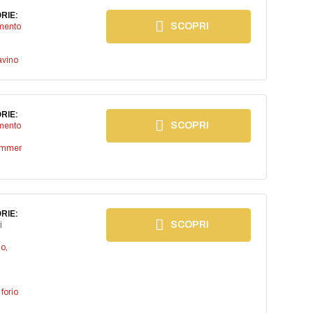
RIE:
SCOPRI
imento
avino
RIE:
SCOPRI
imento
ummer
RIE:
SCOPRI
i
io
,
,
forio