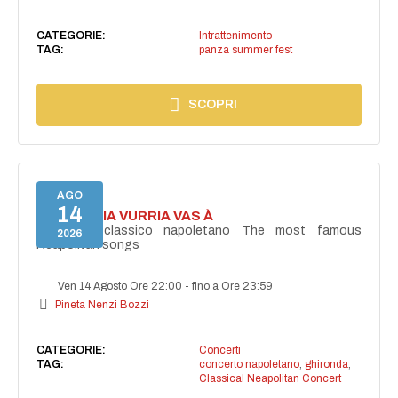
CATEGORIE:
Intrattenimento
TAG:
panza summer fest
SCOPRI
AGO
14
I'TE VURRIA VURRIA VAS À
Concerto classico napoletano The most famous
2026
Neapolitan songs
Ven 14 Agosto Ore 22:00
-
fino a Ore 23:59
Pineta Nenzi Bozzi
CATEGORIE:
Concerti
TAG:
concerto napoletano
,
ghironda
,
Classical Neapolitan Concert