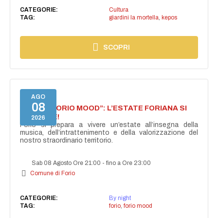
CATEGORIE:
Cultura
TAG:
giardini la mortella
,
kepos
SCOPRI
AGO
08
NASCE “FORIO MOOD”: L’ESTATE FORIANA SI
ACCENDE!
2026
Forio si prepara a vivere un’estate all’insegna della
musica, dell’intrattenimento e della valorizzazione del
nostro straordinario territorio.
Sab 08 Agosto Ore 21:00
-
fino a Ore 23:00
Comune di Forio
CATEGORIE:
By night
TAG:
forio
,
forio mood