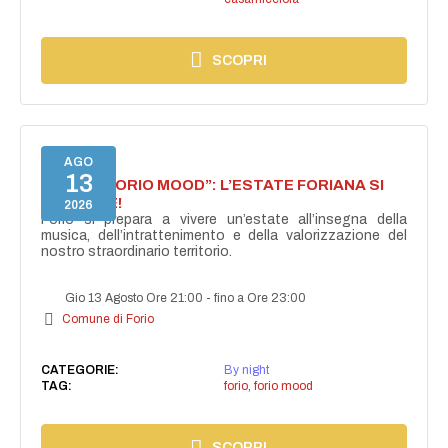
SCOPRI
AGO
13
NASCE “FORIO MOOD”: L’ESTATE FORIANA SI
ACCENDE!
2026
Forio si prepara a vivere un’estate all’insegna della
musica, dell’intrattenimento e della valorizzazione del
nostro straordinario territorio.
Gio 13 Agosto Ore 21:00
-
fino a Ore 23:00
Comune di Forio
CATEGORIE:
By night
TAG:
forio
,
forio mood
SCOPRI