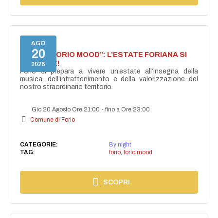
AGO
20
NASCE “FORIO MOOD”: L’ESTATE FORIANA SI
ACCENDE!
2026
Forio si prepara a vivere un’estate all’insegna della
musica, dell’intrattenimento e della valorizzazione del
nostro straordinario territorio.
Gio 20 Agosto Ore 21:00
-
fino a Ore 23:00
Comune di Forio
CATEGORIE:
By night
TAG:
forio
,
forio mood
SCOPRI