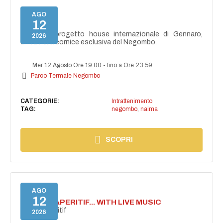
AGO
12
NAIMA
NAIMA, il progetto house internazionale di Gennaro,
2026
arriva nella cornice esclusiva del Negombo.
Mer 12 Agosto Ore 19:00
-
fino a Ore 23:59
Parco Termale Negombo
CATEGORIE:
Intrattenimento
TAG:
negombo
,
naima
SCOPRI
AGO
12
SECRET APERITIF... WITH LIVE MUSIC
Secret aperitif
2026