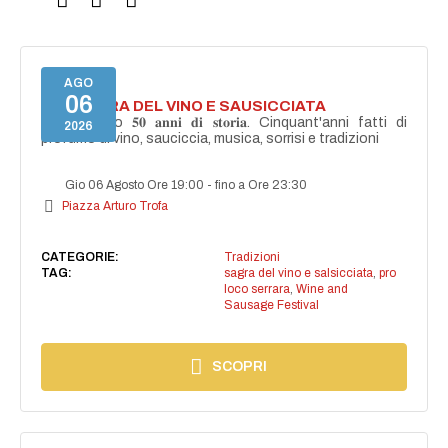
AGO
06
46^ SAGRA DEL VINO E SAUSICCIATA
Celebreremo 𝟓𝟎 𝐚𝐧𝐧𝐢 𝐝𝐢 𝐬𝐭𝐨𝐫𝐢𝐚. Cinquant'anni fatti di
2026
profumo di vino, sauciccia, musica, sorrisi e tradizioni
Gio 06 Agosto Ore 19:00
-
fino a Ore 23:30
Piazza Arturo Trofa
CATEGORIE:
Tradizioni
TAG:
sagra del vino e salsicciata
,
pro
loco serrara
,
Wine and
Sausage Festival
SCOPRI