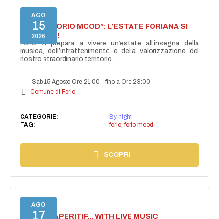
AGO
15
NASCE “FORIO MOOD”: L’ESTATE FORIANA SI
ACCENDE!
2026
Forio si prepara a vivere un’estate all’insegna della
musica, dell’intrattenimento e della valorizzazione del
nostro straordinario territorio.
Sab 15 Agosto Ore 21:00
-
fino a Ore 23:00
Comune di Forio
CATEGORIE:
By night
TAG:
forio
,
forio mood
SCOPRI
AGO
17
SECRET APERITIF... WITH LIVE MUSIC