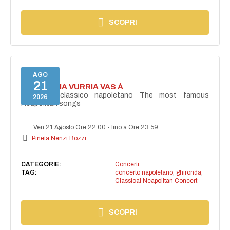
SCOPRI
AGO
21
I'TE VURRIA VURRIA VAS À
Concerto classico napoletano The most famous
2026
Neapolitan songs
Ven 21 Agosto Ore 22:00
-
fino a Ore 23:59
Pineta Nenzi Bozzi
CATEGORIE:
Concerti
TAG:
concerto napoletano
,
ghironda
,
Classical Neapolitan Concert
SCOPRI