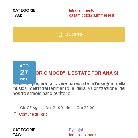
CATEGORIE:
Intrattenimento
TAG:
casamicciola summer fest
SCOPRI
AGO
27
NASCE “FORIO MOOD”: L’ESTATE FORIANA SI
ACCENDE!
2026
Forio si prepara a vivere un’estate all’insegna della
musica, dell’intrattenimento e della valorizzazione del
nostro straordinario territorio.
Gio 27 Agosto Ore 21:00
-
fino a Ore 23:00
Comune di Forio
CATEGORIE:
By night
TAG:
forio
,
forio mood