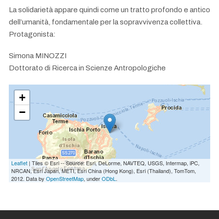
La solidarietà appare quindi come un tratto profondo e antico
dell’umanità, fondamentale per la sopravvivenza collettiva.
Protagonista:
Simona MINOZZI
Dottorato di Ricerca in Scienze Antropologiche
+
−
Leaflet
| Tiles © Esri -- Source: Esri, DeLorme, NAVTEQ, USGS, Intermap, iPC,
NRCAN, Esri Japan, METI, Esri China (Hong Kong), Esri (Thailand), TomTom,
2012. Data by
OpenStreetMap
, under
ODbL
.