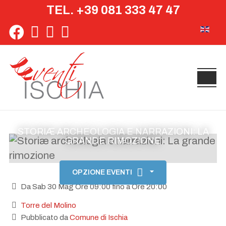
TEL. +39 081 333 47 47
Seleziona 
STORIÆ ARCHEOLOGIA E NARRAZIONI: LA
GRANDE RIMOZIONE
OPZIONE EVENTI
Da Sab 30 Mag Ore 09:00 fino a Ore 20:00
Torre del Molino
Pubblicato da
Comune di Ischia