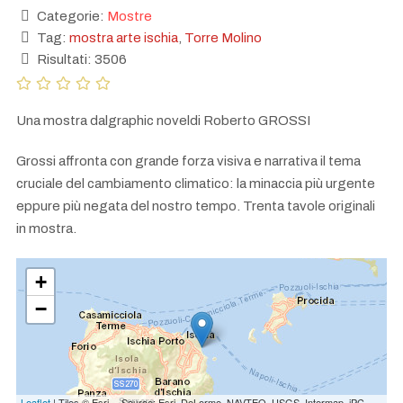
Categorie:
Mostre
Tag:
mostra arte ischia
,
Torre Molino
Risultati: 3506
Una mostra dalgraphic noveldi Roberto GROSSI
Grossi affronta con grande forza visiva e narrativa il tema
cruciale del cambiamento climatico: la minaccia più urgente
eppure più negata del nostro tempo. Trenta tavole originali
in mostra.
+
−
Leaflet
| Tiles © Esri -- Source: Esri, DeLorme, NAVTEQ, USGS, Intermap, iPC,