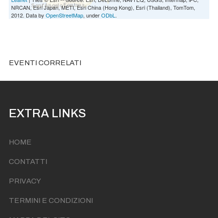
NRCAN, Esri Japan, METI, Esri China (Hong Kong), Esri (Thailand), TomTom,
2012. Data by
OpenStreetMap
, under
ODbL
.
EVENTI CORRELATI
EXTRA LINKS
HOME
CONTATTI
PRIVACY
TERMINI E CONDIZIONI