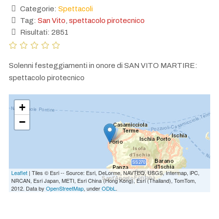
Categorie:
Spettacoli
Tag:
San Vito
,
spettacolo pirotecnico
Risultati: 2851
Solenni festeggiamenti in onore di SAN VITO MARTIRE:
spettacolo pirotecnico
+
−
Leaflet
| Tiles © Esri -- Source: Esri, DeLorme, NAVTEQ, USGS, Intermap, iPC,
NRCAN, Esri Japan, METI, Esri China (Hong Kong), Esri (Thailand), TomTom,
2012. Data by
OpenStreetMap
, under
ODbL
.