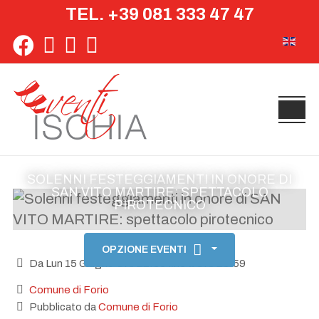
TEL. +39 081 333 47 47
Seleziona 
SOLENNI FESTEGGIAMENTI IN ONORE DI
SAN VITO MARTIRE: SPETTACOLO
PIROTECNICO
OPZIONE EVENTI
Da Lun 15 Giugno Ore 22:30 fino a Ore 23:59
Comune di Forio
Pubblicato da
Comune di Forio