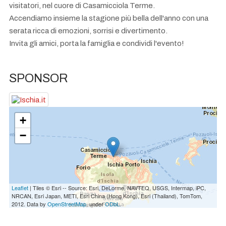
visitatori, nel cuore di Casamicciola Terme.
Accendiamo insieme la stagione più bella dell'anno con una
serata ricca di emozioni, sorrisi e divertimento.
Invita gli amici, porta la famiglia e condividi l'evento!
SPONSOR
+
−
Leaflet
| Tiles © Esri -- Source: Esri, DeLorme, NAVTEQ, USGS, Intermap, iPC,
NRCAN, Esri Japan, METI, Esri China (Hong Kong), Esri (Thailand), TomTom,
2012. Data by
OpenStreetMap
, under
ODbL
.