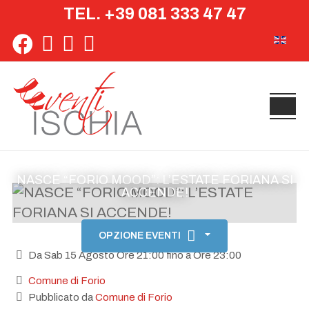
TEL. +39 081 333 47 47
Seleziona 
NASCE “FORIO MOOD”: L’ESTATE FORIANA SI
ACCENDE!
OPZIONE EVENTI
Da Sab 15 Agosto Ore 21:00 fino a Ore 23:00
Comune di Forio
Pubblicato da
Comune di Forio