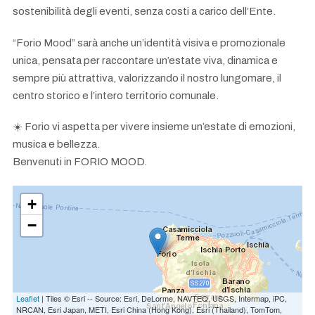
sostenibilità degli eventi, senza costi a carico dell’Ente.
“Forio Mood” sarà anche un’identità visiva e promozionale
unica, pensata per raccontare un’estate viva, dinamica e
sempre più attrattiva, valorizzando il nostro lungomare, il
centro storico e l’intero territorio comunale.
☀️ Forio vi aspetta per vivere insieme un’estate di emozioni,
musica e bellezza.
Benvenuti in FORIO MOOD.
+
−
Leaflet
| Tiles © Esri -- Source: Esri, DeLorme, NAVTEQ, USGS, Intermap, iPC,
NRCAN, Esri Japan, METI, Esri China (Hong Kong), Esri (Thailand), TomTom,