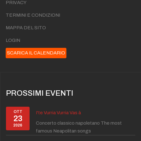
PRIVACY
ACCENDE!
Sab 05 Settembre Ore 21:00
NASCE “FORIO MOOD”: L’ESTATE FORIANA SI
TERMINI E CONDIZIONI
ACCENDE!
Gio 10 Settembre Ore 21:00
MAPPA DEL SITO
LOGIN
SCARICA IL CALENDARIO
PROSSIMI EVENTI
OTT
I'te Vurria Vurria Vas à
23
Concerto classico napoletano The most
2026
famous Neapolitan songs